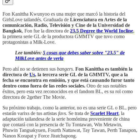
Fon Kanittha Kwunyoo es una mujer que marcó la historia del
GirlsLove tailandés. Graduada de
Licenciatura en Artes de la
comunicación, Radio, Televisión y Cine de la Universidad de
Bangkok
, Fon fue la directora de
23.5 Degree the World Incline
,
la primera serie GL de la productora GMMTV que tuvo como
protagonistas a Milk-Love.
Lee también:
5 cosas que debes saber sobre "23.5" de
MilkLove antes de verla
Pero ahí no se detienen sus
bangers.
Fon Kanittha es también la
directora de
Us
, la tercera serie GL de la GMMTV, que a la
fecha se encuentra en emisión, y que está causando furor tanto
dentro como fuera de las redes sociales.
Otro de sus notables
éxitos, pero esta vez reconocidos en el fandom BL, es su rol como
directora de 2gether The Movie.
Su próximo trabajo, como la anterior, no es una serie GL o BL, pero
estarán varixs de tus artistas
favs.
Se trata de
Scarlet Heart
, la
adaptación tailandesa de la serie homónima proveniente de china
que contará con la presencia de Tu Tontawan, Win Metawin,
Phuwin Tangsakyuen, Fourth Nattawat, Tay Tawan, Perth Tanapon,
Nanon Korapat y Force Jiratchapong.