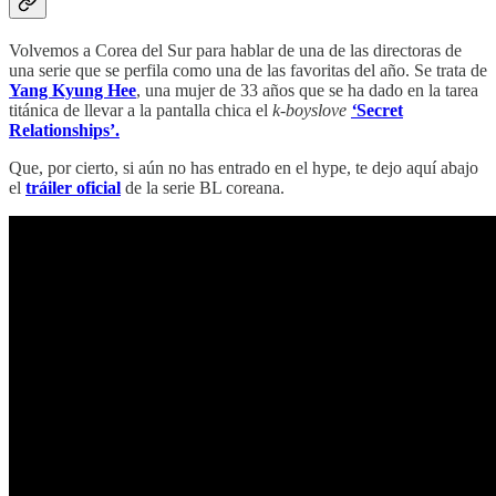
Volvemos a Corea del Sur para hablar de una de las directoras de
una serie que se perfila como una de las favoritas del año. Se trata de
Yang Kyung Hee
, una mujer de 33 años que se ha dado en la tarea
titánica de llevar a la pantalla chica el
k-boyslove
‘
Secret
Relationships’.
Que, por cierto, si aún no has entrado en el hype, te dejo aquí abajo
el
tráiler oficial
de la serie BL coreana.