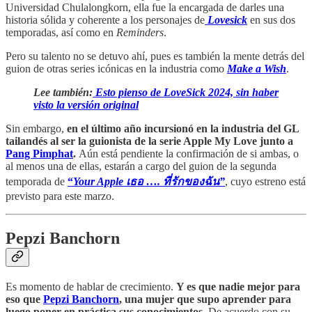
Universidad Chulalongkorn, ella fue la encargada de darles una
historia sólida y coherente a los personajes de
Lovesick
en sus dos
temporadas, así como en
Reminders
.
Pero su talento no se detuvo ahí, pues es también la mente detrás del
guion de otras series icónicas en la industria como
Make a Wish
.
Lee también:
Esto pienso de LoveSick 2024, sin haber
visto la versión original
Sin embargo,
en el último año incursionó en la industria del GL
tailandés al ser la guionista de la serie Apple My Love
junto a
Pang Pimphat
.
Aún está pendiente la confirmación de si ambas, o
al menos una de ellas, estarán a cargo del guion de la segunda
temporada de
“
Your Apple เธอ …. ที่รักของฉัน”
, cuyo estreno está
previsto para este marzo.
Pepzi Banchorn
Es momento de hablar de crecimiento.
Y es que nadie mejor para
eso que
Pepzi Banchorn
, una mujer que supo aprender para
luego poner en práctica sus conocimientos.
De acuerdo con su