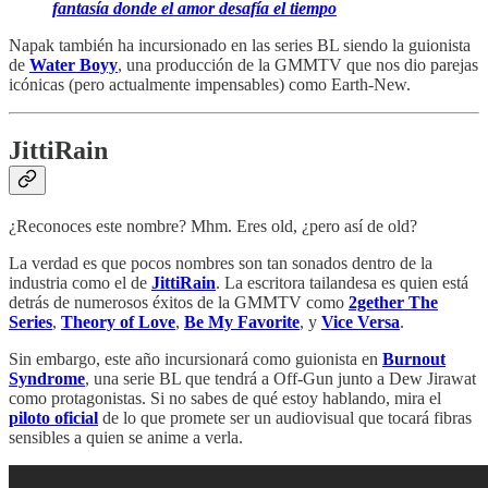
fantasía donde el amor desafía el tiempo
Napak también ha incursionado en las series BL siendo la guionista
de
Water Boyy
, una producción de la GMMTV que nos dio parejas
icónicas (pero actualmente impensables) como Earth-New.
JittiRain
¿Reconoces este nombre? Mhm. Eres old, ¿pero así de old?
La verdad es que pocos nombres son tan sonados dentro de la
industria como el de
JittiRain
. La escritora tailandesa es quien está
detrás de numerosos éxitos de la GMMTV como
2gether The
Series
,
Theory of Love
,
Be My Favorite
, y
Vice Versa
.
Sin embargo, este año incursionará como guionista en
Burnout
Syndrome
, una serie BL que tendrá a Off-Gun junto a Dew Jirawat
como protagonistas. Si no sabes de qué estoy hablando, mira el
piloto oficial
de lo que promete ser un audiovisual que tocará fibras
sensibles a quien se anime a verla.