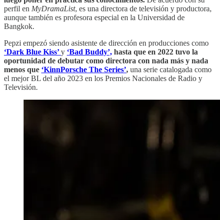
perfil en
MyDramaList
, es una directora de televisión y productora,
aunque también es profesora especial en la Universidad de
Bangkok.
Pepzi empezó siendo asistente de dirección en producciones como
‘Dark Blue Kiss’
y
‘Bad Buddy’,
hasta que en 2022 tuvo la
oportunidad de debutar como directora con nada más y nada
menos que
‘KinnPorsche The Series’
,
una serie catalogada como
el mejor BL del año 2023 en los Premios Nacionales de Radio y
Televisión.