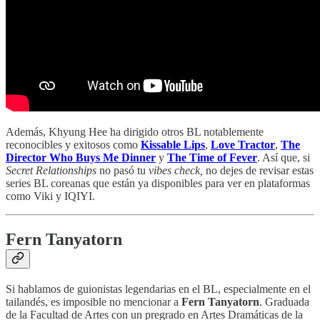
Además, Khyung Hee ha dirigido otros BL notablemente
reconocibles y exitosos como
Kissable Lips
,
Love Tractor
,
The
Director Who Buys Me Dinner
y
The Time of Fever
. Así que, si
Secret Relationships
no pasó tu
vibes check,
no dejes de revisar estas
series BL coreanas que están ya disponibles para ver en plataformas
como Viki y IQIYI.
Fern Tanyatorn
Si hablamos de guionistas legendarias en el BL, especialmente en el
tailandés, es imposible no mencionar a
Fern Tanyatorn
. Graduada
de la Facultad de Artes con un pregrado en Artes Dramáticas de la