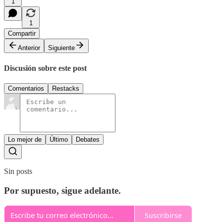
1
1
Compartir
Anterior
Siguiente
Discusión sobre este post
Comentarios
Restacks
Lo mejor de
Último
Debates
Sin posts
Por supuesto, sigue adelante.
Suscribirse