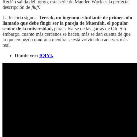
Recién salida del horno, esta serie de Mandee Work es la perfecta
descripción de
fluff
.
La historia sigue a
Teerak, un ingenuo estudiante de primer año
llamado que debe fingir ser la pareja de Muenfah, el popular
senior de la universidad,
para salvarse de las garras de Oh. Sin
embargo, cuanto más cercanos se hacen, más se dan cuenta de que
lo que empezó como una mentira se está volviendo cada vez más
real.
Dónde ver:
IQIYI.