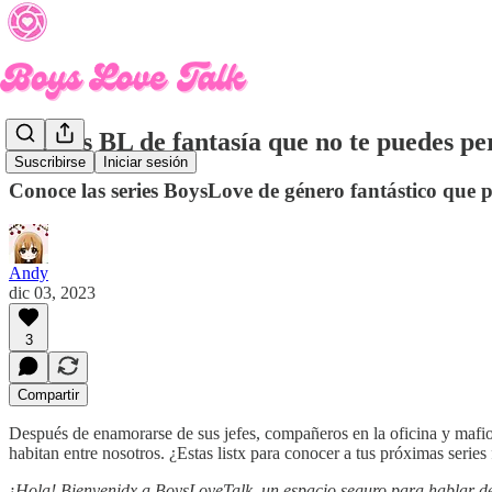
5 series BL de fantasía que no te puedes p
Suscribirse
Iniciar sesión
Conoce las series BoysLove de género fantástico que
Andy
dic 03, 2023
3
Compartir
Después de enamorarse de sus jefes, compañeros en la oficina y mafios
habitan entre nosotros. ¿Estas listx para conocer a tus próximas series
¡Hola! Bienvenidx a BoysLoveTalk, un espacio seguro para hablar de l