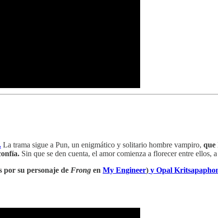
.
La trama sigue a Pun, un enigmático y solitario hombre vampiro,
que 
onfía.
Sin que se den cuenta, el amor comienza a florecer entre ellos, a
s por su personaje de
Frong
en
My Engineer
)
y Opal Kritsapapho