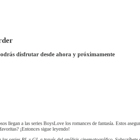
erder
 podrás disfrutar desde ahora y próximamente
os llegan a las series BoysLove los romances de fantasía. Estos aseguran
 favoritas? ¡Entonces sigue leyendo!
as series BL y GL a través del análisis cinematográfico. Subscríbete s