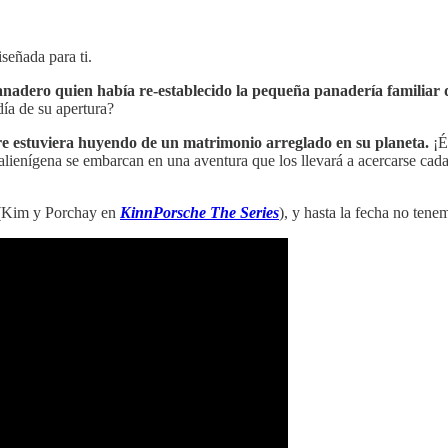
iseñada para ti.
panadero quien había re-establecido la pequeña panadería familiar 
día de su apertura?
re estuviera huyendo de un matrimonio arreglado en su planeta.
¡Él
 alienígena se embarcan en una aventura que los llevará a acercarse ca
Kim y Porchay en
KinnPorsche The Series
), y hasta la fecha no ten