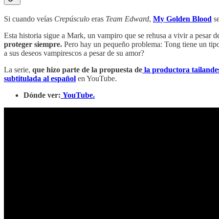
Si cuando veías
Crepúsculo
eras
Team Edward
,
My Golden Blood
se
Esta historia sigue a Mark, un vampiro que se rehusa a vivir a pesar 
proteger siempre.
Pero hay un pequeño problema: Tong tiene un tipo d
a sus deseos vampirescos a pesar de su amor?
La serie,
que hizo parte de la propuesta de
la productora taila
subtitulada al español
en YouTube.
Dónde ver:
YouTube.