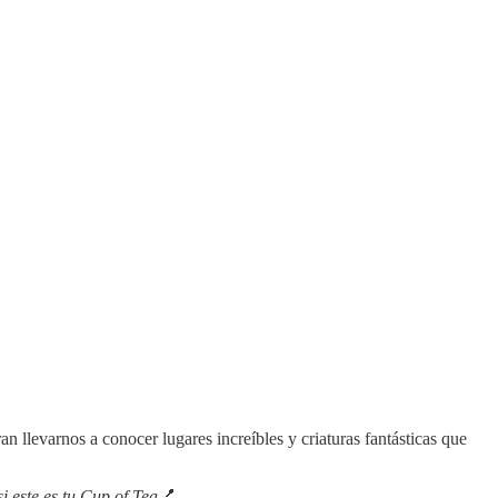
 llevarnos a conocer lugares increíbles y criaturas fantásticas que
i este es tu Cup of Tea
💅