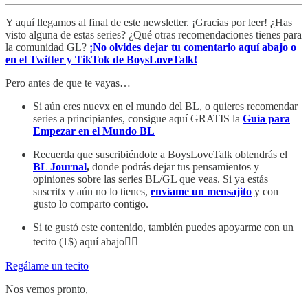
Y aquí llegamos al final de este newsletter. ¡Gracias por leer! ¿Has
visto alguna de estas series? ¿Qué otras recomendaciones tienes para
la comunidad GL?
¡No olvides dejar tu comentario aquí abajo o
en el Twitter y TikTok de BoysLoveTalk!
Pero antes de que te vayas…
Si aún eres nuevx en el mundo del BL, o quieres recomendar
series a principiantes, consigue aquí GRATIS la
Guía para
Empezar en el Mundo BL
Recuerda que suscribiéndote a BoysLoveTalk obtendrás el
BL Journal
,
donde podrás dejar tus pensamientos y
opiniones sobre las series BL/GL que veas. Si ya estás
suscritx y aún no lo tienes,
envíame un mensajito
y con
gusto lo comparto contigo.
Si te gustó este contenido, también puedes apoyarme con un
tecito (1$) aquí abajo👇🏼
Regálame un tecito
Nos vemos pronto,