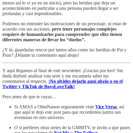
menos así lo vi yo en un inicio), pero las heridas que deja un
acontecimiento en particular a una persona pueden llegar a ser
profundas y casi imperdonables.
Podemos no entender las motivaciones de un personaje, ni estar de
acuerdo con sus acciones,
pero tener personajes complejos
requiere de humanizarlos para comprender que ellxs tienen
diferentes maneras de llevar los “duelos”.
¿Y tú, guardarías rencor por tantos años como las familias de Pat y
Pran? ¡Déjame tu comentario aquí abajo!
Y aquí llegamos al final de este newsletter. ¡Gracias por leer! Sin
duda disfruté analizar esta serie y me encantaría saber tus
comentarios al respecto.
¡No olvides dejarlo aquí abajo o en el
Twitter y TikTok de BoysLoveTalk!
Pero antes de que te vayas…
Si AMAS a OhmNanon seguramente viste
Vice Versa
, así
que aquí te dejo este post para que recordemos juntxs sus
aventuras en otro universo.
O si prefieres otras series de la GMMTV, te invito a que pases
por los newsletter de
Not Me
y
The Eclipse