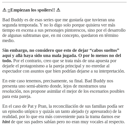
⚠ ¡¡Empiezan los spoilers!! ⚠
Bad Buddy es de esas series que me gustaría que tuvieran una
segunda temporada. Y no lo digo solo porque quisiera ver más
tiempo en escena a sus personajes pintorescos, sino por el desarrollo
de algunas subtramas que, en mi concepto, quedaron en término
medio.
Sin embargo, no considero que esto de dejar “cabos sueltos”
aquí y allá haya sido una mala jugada. O por lo menos no del
todo.
Por el contrario, creo que se trata más de una apuesta por
dejarle el protagonismo a la pareja principal y no enredar al
espectador con asuntos que bien podrían dejarse a su interpretación.
En este caso tenemos, precisamente, su final. Bad Buddy nos
presenta uno semi-abierto donde, lejos de mostrarnos una
resolución, nos propone asimilar el mejor de los escenarios posibles
para esta pareja.
En el caso de Pat y Pran, la reconciliación de sus familias podía ser
un episodio utópico y quizás un tanto alejado (y apresurado) de la
realidad, por lo que era más conveniente para la trama darnos ese
hint
de que sus padres sabían pero no eran muy vocales al respecto.