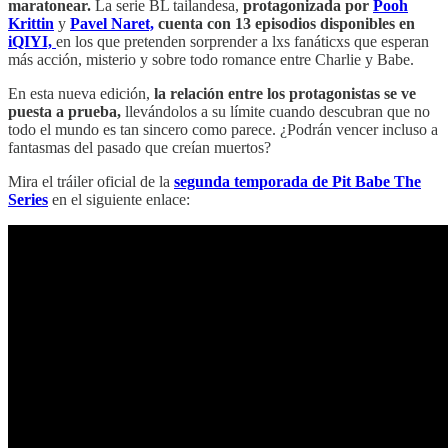
maratonear.
La serie BL tailandesa,
protagonizada por
Pooh
Krittin
y
Pavel Naret,
cuenta con 13 episodios disponibles en
iQIYI,
en los que pretenden sorprender a lxs fanáticxs que esperan
más acción, misterio y sobre todo romance entre Charlie y Babe.
En esta nueva edición,
la relación entre los protagonistas se ve
puesta a prueba,
llevándolos a su límite cuando descubran que no
todo el mundo es tan sincero como parece. ¿Podrán vencer incluso a
fantasmas del pasado que creían muertos?
Mira el tráiler oficial de la
segunda temporada de Pit Babe The
Series
en el siguiente enlace: