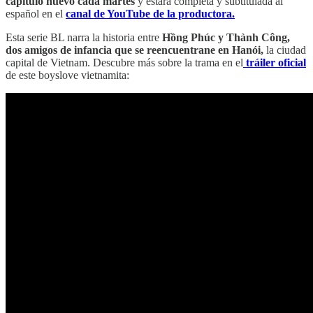
capítulo nuevo cada martes
y estará completa y subtitulada al
español en el
canal de YouTube de la productora.
Esta serie BL narra la historia entre
Hồng Phúc y Thành Công,
dos amigos de infancia que se reencuentrane en Hanói,
la ciudad
capital de Vietnam. Descubre más sobre la trama en el
tráiler oficial
de este boyslove vietnamita: