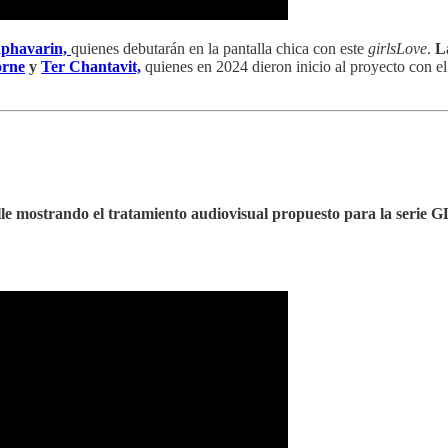
aphavarin,
quienes debutarán en la pantalla chica con este
girlsLove
.
L
orne
y
Ter Chantavit,
quienes en 2024 dieron inicio al proyecto con el
lle mostrando el tratamiento audiovisual propuesto para la serie G