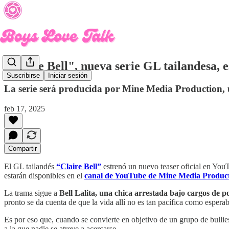
"Claire Bell", nueva serie GL tailandesa, e
Suscribirse
Iniciar sesión
La serie será producida por Mine Media Production, 
feb 17, 2025
Compartir
El GL tailandés
“Claire Bell”
estrenó un nuevo teaser oficial en YouTu
estarán disponibles en el
canal de YouTube de Mine Media Product
La trama sigue a
Bell Lalita, una chica arrestada bajo cargos de p
pronto se da cuenta de que la vida allí no es tan pacífica como esperab
Es por eso que, cuando se convierte en objetivo de un grupo de bullie
a la que nadie se atreve a acercarse.