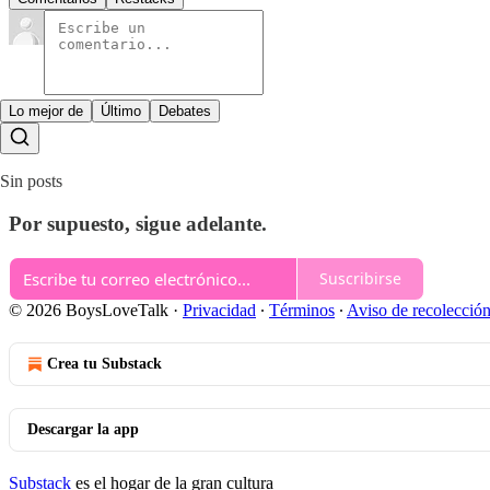
Lo mejor de
Último
Debates
Sin posts
Por supuesto, sigue adelante.
Suscribirse
© 2026 BoysLoveTalk
·
Privacidad
∙
Términos
∙
Aviso de recolecció
Crea tu Substack
Descargar la app
Substack
es el hogar de la gran cultura