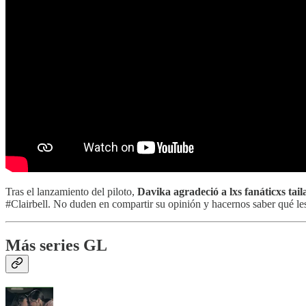
Tras el lanzamiento del piloto,
Davika agradeció a lxs fanáticxs tail
#Clairbell. No duden en compartir su opinión y hacernos saber qué les 
Más series GL