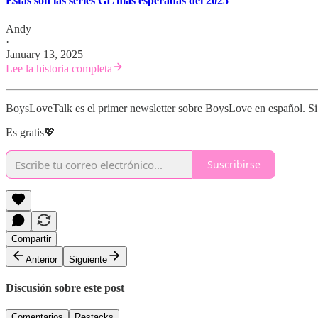
Estas son las series GL más esperadas del 2025
Andy
·
January 13, 2025
Lee la historia completa
BoysLoveTalk es el primer newsletter sobre BoysLove en español. Si t
Es gratis💖
Suscribirse
Compartir
Anterior
Siguiente
Discusión sobre este post
Comentarios
Restacks