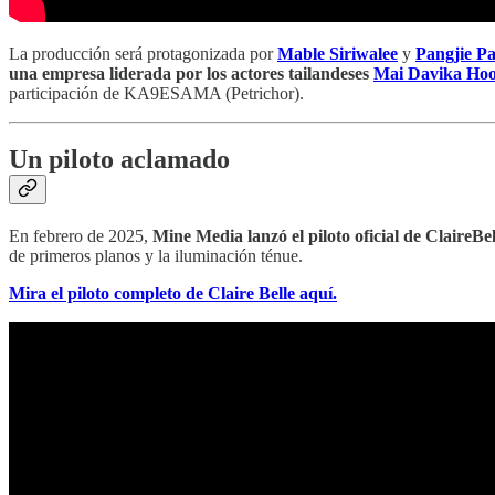
La producción será protagonizada por
Mable Siriwalee
y
Pangjie P
una empresa liderada por los actores tailandeses
Mai Davika Ho
participación de KA9ESAMA (Petrichor).
Un piloto aclamado
En febrero de 2025,
Mine Media lanzó el piloto oficial de ClaireBe
de primeros planos y la iluminación ténue.
Mira el piloto completo de Claire Belle aquí.