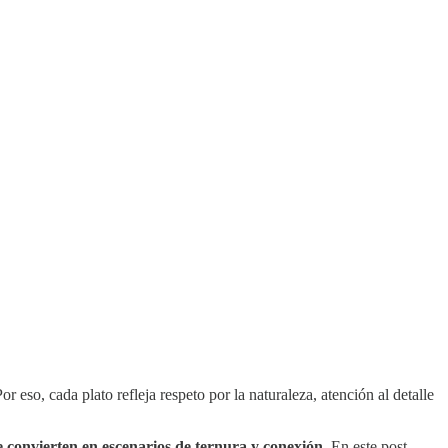
or eso, cada plato refleja respeto por la naturaleza, atención al detalle
 convierten en escenarios de ternura y conexión.
En este post