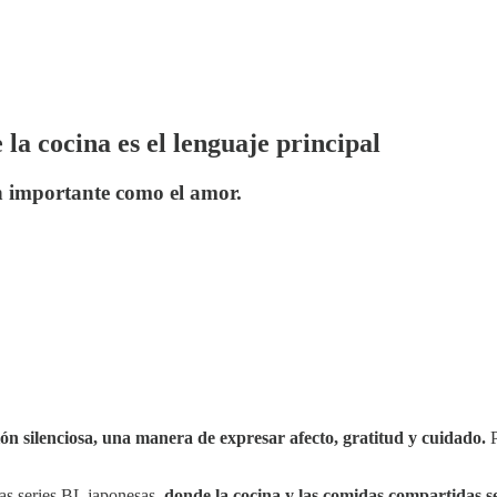
 la cocina es el lenguaje principal
an importante como el amor.
n silenciosa, una manera de expresar afecto, gratitud y cuidado.
P
las series BL japonesas,
donde la cocina y las comidas compartidas se