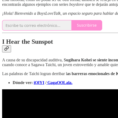
encontrarás algunos ejemplos con series
boyslove
que te dejarán anto
¡Hola! Bienvenidx a BoysLoveTalk, un espacio seguro para hablar de l
Suscribirse
I Hear the Sunspot
A causa de su discapacidad auditiva,
Sugihara Kohei se siente incom
cuando conoce a Sagawa Taichi, un joven extrovertido y amable quien 
Las palabras de Taichi logran derribar l
as barreras emocionales de 
Dónde ver:
iQIYI
/
GagaOOLala.