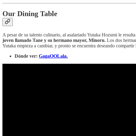
Our Dining Table
A pesar de su talento culinario, al asalariado Yutaka Hozumi le result
joven llamado Tane y su hermano mayor, Minoru.
Los dos hermano
Yutaka empieza a cambiar, y pronto se encuentra deseando compartir 
Dónde ver:
GagaOOLala.