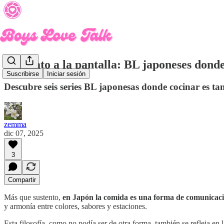
Del plato a la pantalla: BL japoneses donde
Suscribirse
Iniciar sesión
Descubre seis series BL japonesas donde cocinar es t
zemma
dic 07, 2025
3
Compartir
Más que sustento,
en Japón
la comida es una forma de comunicació
y armonía entre colores, sabores y estaciones.
Esta filosofía, como no podía ser de otra forma, también se refleja en 