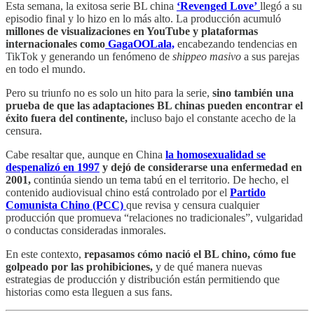
Esta semana, la exitosa serie BL china
‘Revenged Love’
llegó a su
episodio final y lo hizo en lo más alto. La producción acumuló
millones de visualizaciones en YouTube y plataformas
internacionales como
GagaOOLala,
encabezando tendencias en
TikTok y generando un fenómeno de
shippeo masivo
a sus parejas
en todo el mundo.
Pero su triunfo no es solo un hito para la serie,
sino también una
prueba de que las adaptaciones BL chinas pueden encontrar el
éxito fuera del continente,
incluso bajo el constante acecho de la
censura.
Cabe resaltar que, aunque en China
la homosexualidad se
despenalizó en 1997
y dejó de considerarse una enfermedad en
2001,
continúa siendo un tema tabú en el territorio. De hecho, el
contenido audiovisual chino está controlado por el
Partido
Comunista Chino (PCC)
que revisa y censura cualquier
producción que promueva “relaciones no tradicionales”, vulgaridad
o conductas consideradas inmorales.
En este contexto,
repasamos cómo nació el BL chino, cómo fue
golpeado por las prohibiciones,
y de qué manera nuevas
estrategias de producción y distribución están permitiendo que
historias como esta lleguen a sus fans.