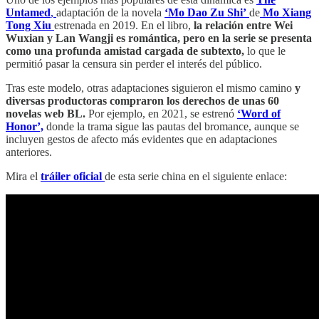
Untamed
,
adaptación de la novela
‘Mo Dao Zu Shi’
de
Mo Xiang
Tong Xiu
estrenada en 2019. En el libro,
la relación entre Wei
Wuxian y Lan Wangji es romántica, pero en la serie se presenta
como una profunda amistad cargada de subtexto,
lo que le
permitió pasar la censura sin perder el interés del público.
Tras este modelo, otras adaptaciones siguieron el mismo camino
y
diversas productoras compraron los derechos de unas 60
novelas web BL.
Por ejemplo, en 2021, se estrenó
‘Word of
Honor’,
donde la trama sigue las pautas del bromance, aunque se
incluyen gestos de afecto más evidentes que en adaptaciones
anteriores.
Mira el
tráiler oficial
de esta serie china en el siguiente enlace: