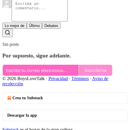
Lo mejor de
Último
Debates
Sin posts
Por supuesto, sigue adelante.
Suscribirse
© 2026 BoysLoveTalk
·
Privacidad
∙
Términos
∙
Aviso de
recolección
Crea tu Substack
Descargar la app
Substack
es el hogar de la gran cultura