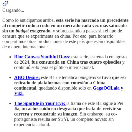
Cargando...
Como lo anticipamos arriba,
esta serie ha marcado un precedente
al competir codo a codo en un mercado cada vez más saturado
sin un
budget
exagerado,
y sobrepasando a países sin el tipo de
censura que se experimenta en china. Por eso, para honrarlo,
compartimos otras producciones de este país que están disponibles
de manera internacional:
Blue Canvas Youthful Days
:
esta serie, estrenada en agosto
de 2024,
fue censurada en China tras cuatro episodios
y
continuó solo para el público internacional.
ABO Desire:
este BL de temática
omegaverse
tuvo que ser
retirado de plataformas con conexión a China
continental,
quedando disponible solo en
GagaOOLala
y
Viki.
The Sparkle in Your Eye:
la trama de este BL sigue a Pei
Jia,
un actor caído en desgracia que trata de revivir su
carrera y reconstruir su imagen.
Sin embargo, su co-
protagonista resulta ser Su Yi, un completo novato sin
experiencia actoral.