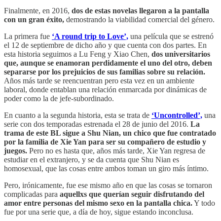
Finalmente, en 2016,
dos de estas novelas llegaron a la pantalla
con un gran éxito,
demostrando la viabilidad comercial del género.
La primera fue
‘A round trip to Love’,
una película que se estrenó
el 12 de septiembre de dicho año y que cuenta con dos partes. En
esta historia seguimos a Lu Feng y Xiao Chen,
dos universitarios
que, aunque se enamoran perdidamente el uno del otro, deben
separarse por los prejuicios de sus familias sobre su relación.
Años más tarde se reencuentran pero esta vez en un ambiente
laboral, donde entablan una relación enmarcada por dinámicas de
poder como la de jefe-subordinado.
En cuanto a la segunda historia, esta se trata de
‘Uncontrolled’,
una
serie con dos temporadas estrenada el 28 de junio del 2016.
La
trama de este BL sigue a Shu Nian, un chico que fue contratado
por la familia de Xie Yan para ser su compañero de estudio y
juegos.
Pero no es hasta que, años más tarde, Xie Yan regresa de
estudiar en el extranjero, y se da cuenta que Shu Nian es
homosexual, que las cosas entre ambos toman un giro más íntimo.
Pero, irónicamente, fue ese mismo año en que las cosas se tornaron
complicadas para
aquellxs que querían seguir disfrutando del
amor entre personas del mismo sexo en la pantalla chica.
Y todo
fue por una serie que, a día de hoy, sigue estando inconclusa.