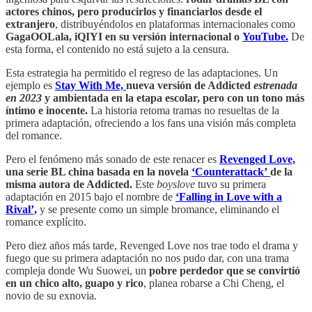
actores chinos, pero producirlos y financiarlos desde el
extranjero
, distribuyéndolos en plataformas internacionales como
GagaOOLala, iQIYI en su versión internacional
o
YouTube.
De
esta forma, el contenido no está sujeto a la censura.
Esta estrategia ha permitido el regreso de las adaptaciones. Un
ejemplo es
Stay With Me,
nueva versión de Addicted
estrenada
en 2023
y ambientada en la etapa escolar, pero con un tono más
íntimo e inocente.
La historia retoma tramas no resueltas de la
primera adaptación, ofreciendo a los fans una visión más completa
del romance.
Pero el fenómeno más sonado de este renacer es
Revenged Love,
una serie BL china basada en la novela
‘Counterattack’
de la
misma autora de Addicted.
Este
boyslove
tuvo su primera
adaptación en 2015 bajo el nombre de
‘Falling in Love with a
Rival’,
y se presente como un simple bromance, eliminando el
romance explícito.
Pero diez años más tarde, Revenged Love nos trae todo el drama y
fuego que su primera adaptación no nos pudo dar, con una trama
compleja donde Wu Suowei, un
pobre perdedor que se convirtió
en un chico alto, guapo y rico
, planea robarse a Chi Cheng, el
novio de su exnovia.