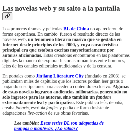
Las novelas web y su salto a la pantalla
Los primeros dramas y películas
BL de China
no aparecieron de
forma espontánea. En cambio, fueron el resultado directo de las
novelas web,
un fenómeno literario masivo que se gestaba en
Internet desde principios de los 2000, y cuya característica
principal era que estaban escritas mayoritariamente por
autoras aficionadas.
Estas creadoras encontraron en las plataformas
digitales la manera de explorar historias románticas entre hombres,
lejos de los canales editoriales tradicionales y de la censura.
En portales como
Jinjiang Literature City
(fundado en 2003), se
publicaban miles de capítulos que los lectores podían leer gratis o
pagando suscripciones para acceder a contenido exclusivo.
Algunas
de estas novelas lograron audiencias millonarias, generando no
solo ingresos para las autoras, sino también un
fandom
extremadamente leal y participativo.
Este público leía, debatía,
creaba
fanarts
, escribía
fanfics
y pedía de forma insistente
adaptaciones
live-action
de sus obras favoritas.
Lee también:
Estas series BL son adaptadas de
mangas o manhwas. ¿Lo sabias?