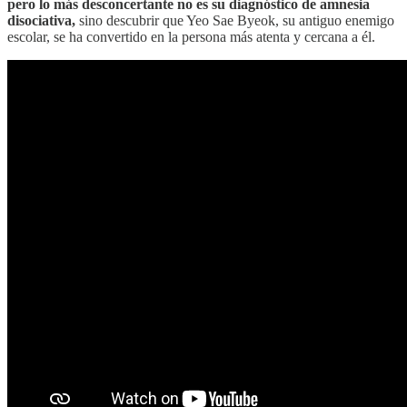
pero lo más desconcertante no es su diagnóstico de amnesia
disociativa,
sino descubrir que Yeo Sae Byeok, su antiguo enemigo
escolar, se ha convertido en la persona más atenta y cercana a él.