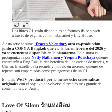
Los libros GL están disponibles en formato físico y web
a través de páginas como mebmarket y Lily House.
A esta serie se suma
’Frozen Valentine‘,
otra co-producción
junto a COPY A Bangkok que vio la luz en febrero del 2026 y
ya se encuentra disponible en la plataforma.
La historia es
protagonizada por
Natty Nathamon y
Yeepun Purichaya
quienes
encarnarán a Ping Rak, la rica heredera de una cadena de tiendas, y
Charm, la estrella de la escuela y modelo en ascenso, quienes de
repente son emparejadas como protagonistas de un GL.
En total,
WeTV producirá por lo menos ocho series sáficas
originales
con el objetivo de volverse el “centro más grande de
contenido GL en Asia”.
Love Of Silom รักแห่งสีลม