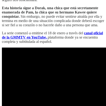
Esta historia sigue a Dorak, una chica que está secretamente
enamorada de Pam, la chica que su hermano Kawee quiere
conquistar.
Sin embargo, no puede evitar sentirse atraída por ella y
termina en medio de una situación complicada donde deberá escoger
si ser fiel a su corazón o no hacerle daño a una persona que ama.
La serie comenzó a emitirse el 18 de enero a través del
canal oficial
de la GMMTV en YouTube,
plataforma donde ya se encuentra
completa y subtitulada al español.