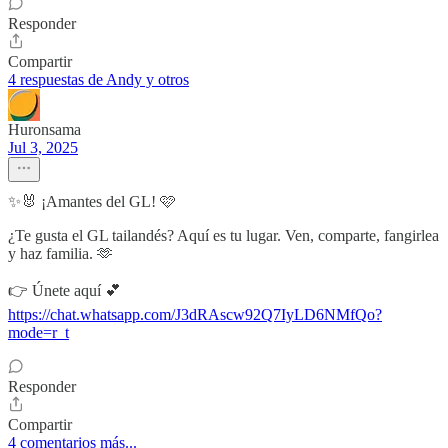
Responder
Compartir
4 respuestas de Andy y otros
Huronsama
Jul 3, 2025
✨🐰 ¡Amantes del GL! 🩷
¿Te gusta el GL tailandés? Aquí es tu lugar. Ven, comparte, fangirlea
y haz familia. 🫶
👉 Únete aquí 💕
https://chat.whatsapp.com/J3dRAscw92Q7IyLD6NMfQo?
mode=r_t
Responder
Compartir
4 comentarios más...