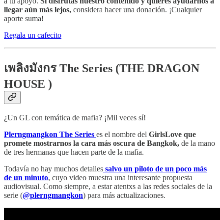
a tu apoyo.
Si disfrutas nuestro contenido y quieres ayudarnos a
llegar aún más lejos,
considera hacer una donación. ¡Cualquier
aporte suma!
Regala un cafecito
เพลิงมังกร The Series (THE DRAGON
HOUSE )
¿Un GL con temática de mafia? ¡Mil veces sí!
Plerngmangkon The Series
es el nombre del
GirlsLove que
promete mostrarnos la cara más oscura de Bangkok,
de la mano
de tres hermanas que hacen parte de la mafia.
Todavía no hay muchos detalles
salvo un piloto de un poco más
de un minuto
, cuyo video muestra una interesante propuesta
audiovisual. Como siempre, a estar atentxs a las redes sociales de la
serie (
@plerngmangkon
) para más actualizaciones.