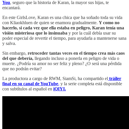
You
, seguro que la historia de Karan, la mayor sus hijas, te
encantará.
En este GirlsLove, Karan es una chica que ha soñado toda su vida
con Kliaokhluen de quien se enamora gradualmente.
Y como no
hacerlo, si cada vez que ella estaba en peligro, Karan tenía una
visión misteriosa que lo insinuaba
y por la cuál debía usar su
poder especial de revertir el tiempo, para ayudarla a mantenerse sana
y salva.
Sin embargo,
retroceder tantas veces en el tiempo crea más caos
del que debería,
llegando incluso a ponerla en peligro de vida o
muerte. ¿Podría su amor no ser feliz y pleno? ¿O será una pérdida
que no podrán evitar?
La productora a cargo de RWM, SiamSi, ha compartido el
tráiler
final en su canal de YouTube
,
y la serie completa está disponible
con subtítulos al español en
iQIYI.