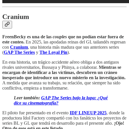
Cranium
FreenBecky es una de las
couples
que no podían estar fuera de
este conteo.
En 2025, las apodadas reinas del GL tailandés regresan
con
Cranium
, una historia más madura que sus anteriores series
(
GAP The Series
y
The Loyal Pin
).
En esta historia, un trágico accidente aéreo obliga a dos antiguos
rivales universitarios, Bussaya y Phinya, a colaborar.
Mientras se
encargan de identificar a las víctimas, descubren un cráneo
inesperado que introduce un nuevo misterio en la investigación.
A medida que avanza su trabajo, su relación, que siempre ha sido
conflictiva, empieza a transformarse.
Leer también:
GAP The Series bajo la lupa: ¿Qué
dice su cinematografía?
El piloto fue presentado en el evento
IDF LINEUP 2025
, donde la
productora Idol Factory compartió con lxs fanáticxs los proyectos de
series BL y GL que tendrá en desarrollo para el presente año.
¡Ojo!
Otro de esos está en este listado.