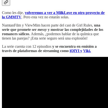
Como les dije,
volveremos a ver a MilkLove en otro proyecto de
la GMMTV
. Pero esta vez no estarán solas.
NamtanFilm y ViewMim hacen parte del cast de Girl Rules,
una
serie que promete ser
messy
y mostrar las complejidades de los
romances sáficos
. Además, ¿podemos hablar de la química que
tienen las parejas? ¡Esta serie seguro será una explosión!
La serie cuenta con 12 episodios
y se encuentra en emisión a
través de plataformas de streaming como
iQIYI y
Viki.