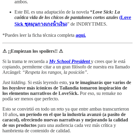
ambos.
Este BL es una adaptación de la novela
“
Love Sick: La
caótica vida de los chicos de pantalones cortos azules
(Love
Sick ชุลมุนกางเกงน้ําเงิน)
” de INDRYTIMES.
*Puedes leer la ficha técnica completa
aquí.
⚠ ¡¡Empiezan los spoilers!! ⚠
Si la trama te recuerda a
My School President
y crees que le está
copiando, permíteme citar a un gran filósofo de nuestra era llamado
Arcángel:
“Respeta los rangos, la posición”.
Just kidding.
Si estás leyendo esto,
ya te imaginarás que varios de
los
boyslove
más icónicos de Tailandia tomaron inspiración de
los elementos narrativos de LoveSick.
Por eso, su remake no
podía ser menos que perfecto.
Esto se convirtió en todo un reto ya que entre ambas transcurrieron
10 años
, un período en el que la industria avanzó (a pasito de
caracol), ofreciendo nuevas narrativas y mejorando la calidad
de sus productos
para una audiencia cada vez más crítica y
hambrienta de contenido de calidad.