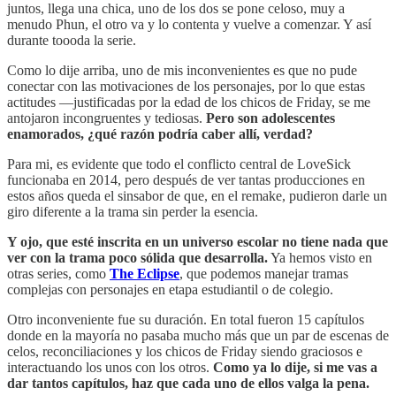
juntos, llega una chica, uno de los dos se pone celoso, muy a
menudo Phun, el otro va y lo contenta y vuelve a comenzar. Y así
durante toooda la serie.
Como lo dije arriba, uno de mis inconvenientes es que no pude
conectar con las motivaciones de los personajes, por lo que estas
actitudes —justificadas por la edad de los chicos de Friday, se me
antojaron incongruentes y tediosas.
Pero son adolescentes
enamorados, ¿qué razón podría caber allí, verdad?
Para mi, es evidente que todo el conflicto central de LoveSick
funcionaba en 2014, pero después de ver tantas producciones en
estos años queda el sinsabor de que, en el remake, pudieron darle un
giro diferente a la trama sin perder la esencia.
Y ojo, que esté inscrita en un universo escolar no tiene nada que
ver con la trama poco sólida que desarrolla.
Ya hemos visto en
otras series, como
The Eclipse
, que podemos manejar tramas
complejas con personajes en etapa estudiantil o de colegio.
Otro inconveniente fue su duración. En total fueron 15 capítulos
donde en la mayoría no pasaba mucho más que un par de escenas de
celos, reconciliaciones y los chicos de Friday siendo graciosos e
interactuando los unos con los otros.
Como ya lo dije, si me vas a
dar tantos capítulos, haz que cada uno de ellos valga la pena.