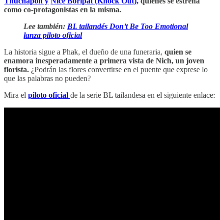
Thuchapon y
Nice Boripat (Knock Out),
quienes se estrena
como co-protagonistas en la misma.
Lee también:
BL tailandés Don’t Be Too Emotional
lanza piloto oficial
La historia sigue a Phak, el dueño de una funeraria,
quien se
enamora inesperadamente a primera vista de Nich, un joven
florista.
¿Podrán las flores convertirse en el puente que exprese lo
que las palabras no pueden?
Mira el
piloto oficial
de la serie BL tailandesa en el siguiente enlace: