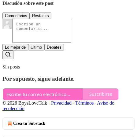
Discusión sobre este post
Comentarios
Restacks
Lo mejor de
Último
Debates
Sin posts
Por supuesto, sigue adelante.
Suscribirse
© 2026 BoysLoveTalk
·
Privacidad
∙
Términos
∙
Aviso de
recolección
Crea tu Substack