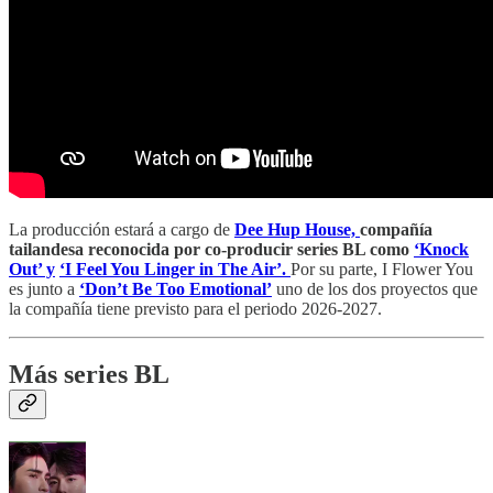
La producción estará a cargo de
Dee Hup House,
compañía
tailandesa reconocida por co-producir series BL como
‘Knock
Out’ y
‘I Feel You Linger in The Air’.
Por su parte, I Flower You
es junto a
‘Don’t Be Too Emotional’
uno de los dos proyectos que
la compañía tiene previsto para el periodo 2026-2027.
Más series BL