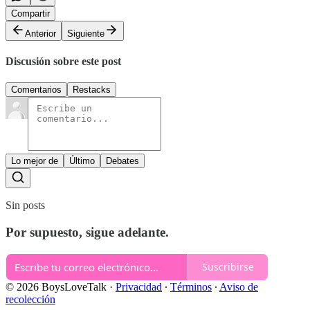
Compartir
Anterior
Siguiente
Discusión sobre este post
Comentarios
Restacks
Lo mejor de
Último
Debates
Sin posts
Por supuesto, sigue adelante.
Suscribirse
© 2026 BoysLoveTalk
·
Privacidad
∙
Términos
∙
Aviso de
recolección