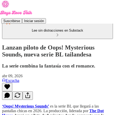
Suscribirse
Iniciar sesión
Lee sin distracciones en Substack
Lanzan piloto de Oops! Mysterious
Sounds, nueva serie BL tailandesa
La serie combina la fantasía con el romance.
abr 09, 2026
Escucha
‘Oops! Mysterious Sounds’
es la serie BL que llegará a las
pantallas chicas en 2026. La producción, liderada por
The Dot