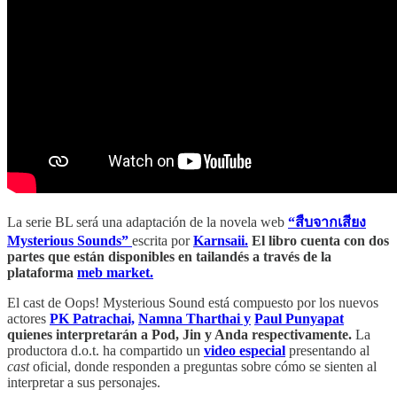
La serie BL será una adaptación de la novela web
“สืบจากเสียง
Mysterious Sounds”
escrita por
Karnsaii.
El libro cuenta con dos
partes que están disponibles en tailandés a través de la
plataforma
meb market.
El cast de Oops! Mysterious Sound está compuesto por los nuevos
actores
PK Patrachai,
Namna Tharthai y
Paul Punyapat
quienes interpretarán a Pod, Jin y Anda respectivamente.
La
productora d.o.t. ha compartido un
video especial
presentando al
cast
oficial, donde responden a preguntas sobre cómo se sienten al
interpretar a sus personajes.