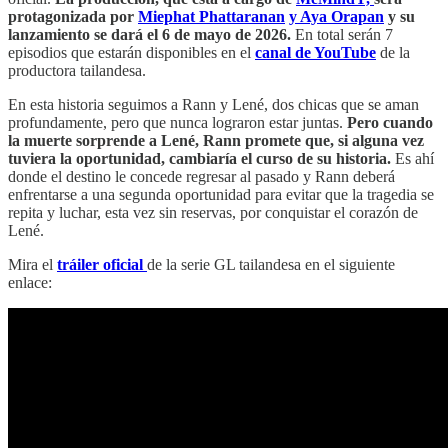
protagonizada por
Miephat Phattaranan
y Aya Orapan
y su
lanzamiento se dará el 6 de mayo de 2026.
En total serán 7
episodios que estarán disponibles en el
canal de YouTube
de la
productora tailandesa.
En esta historia seguimos a Rann y Lené, dos chicas que se aman
profundamente, pero que nunca lograron estar juntas.
Pero cuando
la muerte sorprende a Lené, Rann promete que, si alguna vez
tuviera la oportunidad, cambiaría el curso de su historia.
Es ahí
donde el destino le concede regresar al pasado y Rann deberá
enfrentarse a una segunda oportunidad para evitar que la tragedia se
repita y luchar, esta vez sin reservas, por conquistar el corazón de
Lené.
Mira el
tráiler oficial
de la serie GL tailandesa en el siguiente
enlace: