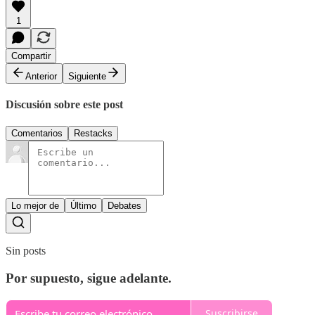
1
Compartir
Anterior
Siguiente
Discusión sobre este post
Comentarios
Restacks
Lo mejor de
Último
Debates
Sin posts
Por supuesto, sigue adelante.
Suscribirse