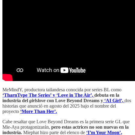
MeMindY, productora tailandesa conocida por series BL como
‘TharnType The Series’
y ‘Love in The Air’,
debuta en la
industria del
girlslove
con Love Beyond Dreams y
‘AI Girl’,
dos
historias que anunció en agosto del 2025 bajo el nombre del
proyecto
‘More Than Her’.
Cabe resaltar que Love Beyond Dreams es la primera serie GL que
Mie-Aya protagonizarán,
pero estas actrices no son nuevas en la
industria.
Miephat hizo parte del elenco de
‘I’m Your Moon’,