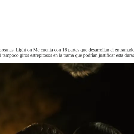
oreanas, Light on Me cuenta con 16 partes que desarrollan el entramado
i tampoco giros estrepitosos en la trama que podrían justificar esta dura