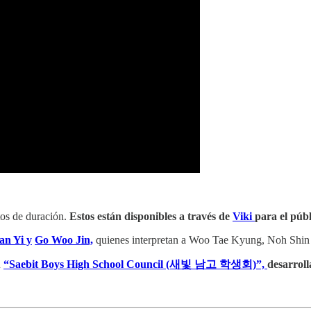
os de duración.
Estos están disponibles a través de
Viki
para el públ
n Yi y
Go Woo Jin,
quienes interpretan a Woo Tae Kyung, Noh Shi
n
“Saebit Boys High School Council (새빛 남고 학생회)”,
desarrol