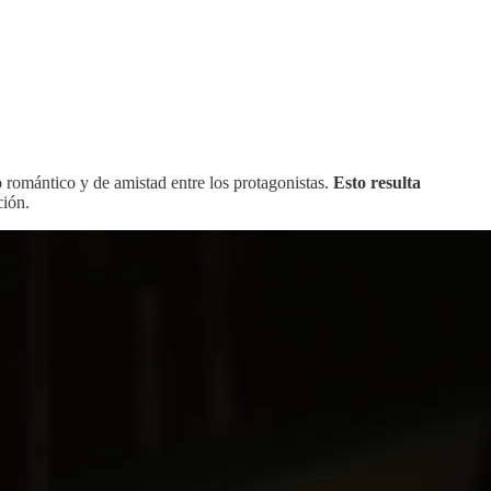
 romántico y de amistad entre los protagonistas.
Esto resulta
ción.