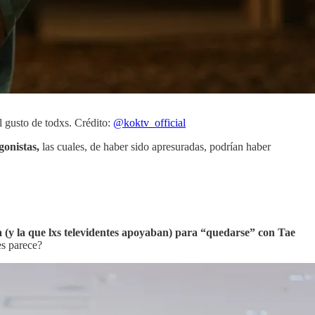
l gusto de todxs. Crédito:
@koktv_official
gonistas,
las cuales, de haber sido apresuradas, podrían haber
a (y la que lxs televidentes apoyaban) para “quedarse” con Tae
es parece?