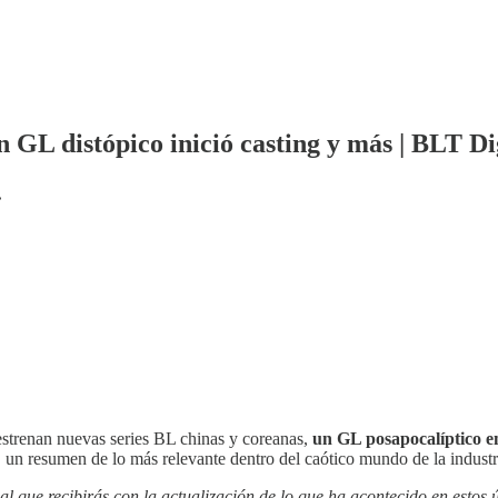
GL distópico inició casting y más | BLT Di
.
strenan nuevas series BL chinas y coreanas,
un GL posapocalíptico e
, un resumen de lo más relevante dentro del caótico mundo de la industr
l que recibirás con la actualización de lo que ha acontecido en estos ú