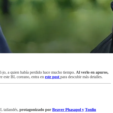
Il-jo, a quien había perdido hace mucho tiempo.
Al verlo en apuros,
re este BL coreano, entra en
este post
para descubir más detalles.
L tailandés,
protagonizado por
Beaver Phasapol y
Tonliu