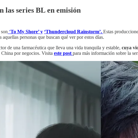
 las series BL en emisión
 son
‘
To My Shore’ y
‘Thundercloud Rainstorm’.
Estas produccion
a aquellas personas que buscan qué ver por estos días.
tor de una farmacéutica que lleva una vida tranquila y estable,
cuya vi
 China por negocios. Visita
este post
para más información sobre la ser