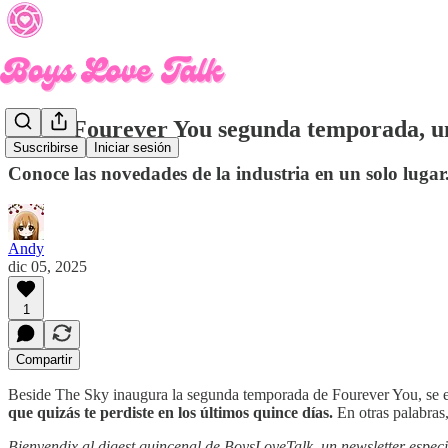
Llega Fourever You segunda temporada, un 
Suscribirse
Iniciar sesión
Conoce las novedades de la industria en un solo lugar
Andy
dic 05, 2025
1
Compartir
Beside The Sky inaugura la segunda temporada de Fourever You, se e
que quizás te perdiste en los últimos quince días.
En otras palabras
Bienvendix al digest quincenal de BoysLoveTalk, un newsletter especia