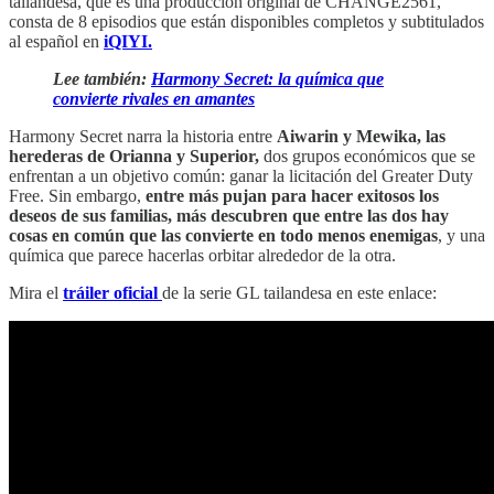
tailandesa, que es una producción original de CHANGE2561,
consta de 8 episodios que están disponibles completos y subtitulados
al español en
iQIYI.
Lee también:
Harmony Secret: la química que
convierte rivales en amantes
Harmony Secret narra la historia entre
Aiwarin y Mewika, las
herederas de Orianna y Superior,
dos grupos económicos que se
enfrentan a un objetivo común: ganar la licitación del Greater Duty
Free. Sin embargo,
entre más pujan para hacer exitosos los
deseos de sus familias, más descubren que entre las dos hay
cosas en común que las convierte en todo menos enemigas
, y una
química que parece hacerlas orbitar alrededor de la otra.
Mira el
tráiler oficial
de la serie GL tailandesa en este enlace: