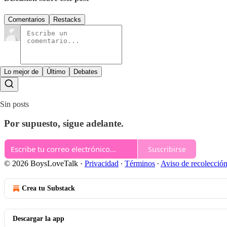
Comentarios
Restacks
Lo mejor de
Último
Debates
Sin posts
Por supuesto, sigue adelante.
Suscribirse
© 2026 BoysLoveTalk
·
Privacidad
∙
Términos
∙
Aviso de recolecció
Crea tu Substack
Descargar la app