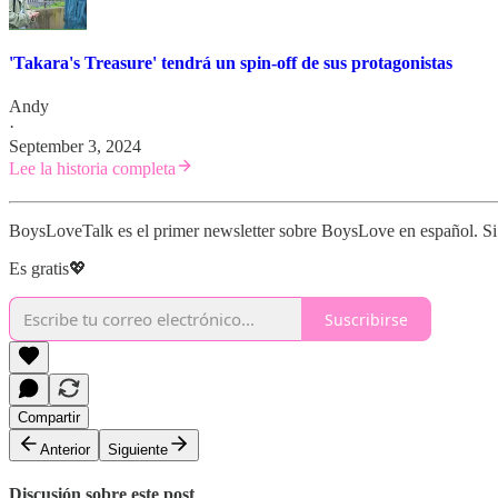
'Takara's Treasure' tendrá un spin-off de sus protagonistas
Andy
·
September 3, 2024
Lee la historia completa
BoysLoveTalk es el primer newsletter sobre BoysLove en español. Si t
Es gratis💖
Suscribirse
Compartir
Anterior
Siguiente
Discusión sobre este post