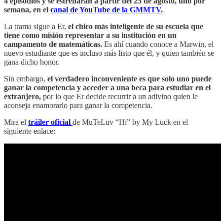
4 episodios y se estrenarán a partir del 25 de agosto, uno por
semana, en el
canal de YouTube de la GMMTV.
La trama sigue a Er,
el chico más inteligente de su escuela que
tiene como misión representar a su institución en un
campamento de matemáticas.
Es ahí cuando conoce a Marwin, el
nuevo estudiante que es incluso más listo que él, y quien también se
gana dicho honor.
Sin embargo,
el verdadero inconveniente es que solo uno puede
ganar la competencia y acceder a una beca para estudiar en el
extranjero,
por lo que Er decide recurrir a un adivino quien le
aconseja enamorarlo para ganar la competencia.
Mira el
tráiler oficial
de MuTeLuv “Hi” by My Luck en el
siguiente enlace: