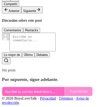
Compartir
Anterior
Siguiente
Discusión sobre este post
Comentarios
Restacks
Lo mejor de
Último
Debates
Sin posts
Por supuesto, sigue adelante.
Suscribirse
© 2026 BoysLoveTalk
·
Privacidad
∙
Términos
∙
Aviso de
recolección