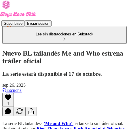
Suscribirse
Iniciar sesión
Lee sin distracciones en Substack
Nuevo BL tailandés Me and Who estrena
tráiler oficial
La serie estará disponible el 17 de octubre.
sep 26, 2025
Escucha
1
La serie BL tailandesa
‘Me and Who’
ha lanzado su tráiler oficial.
Protagonizada por
Bigg Thanakorn y
Park Anantadaj
(Monster