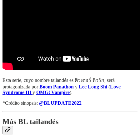
Esta serie, cuyo nombre tailandés es ติวเตอร์ ติวรัก, será
protagonizada por
Boom Panathon
y
Lee Long Shi
(
Love
Syndrome III
y
OMG! Vampire
).
*Crédito sinopsis:
@BLUPDATE2022
Más BL tailandés