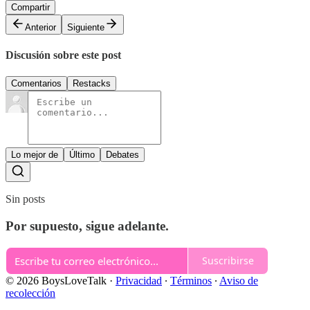
Compartir
Anterior
Siguiente
Discusión sobre este post
Comentarios
Restacks
Lo mejor de
Último
Debates
Sin posts
Por supuesto, sigue adelante.
Suscribirse
© 2026 BoysLoveTalk
·
Privacidad
∙
Términos
∙
Aviso de
recolección