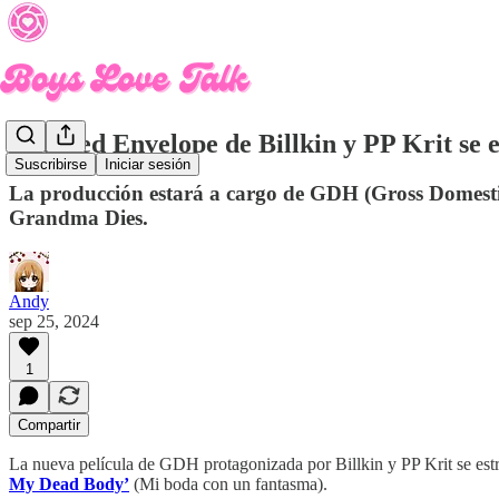
The Red Envelope de Billkin y PP Krit se 
Suscribirse
Iniciar sesión
La producción estará a cargo de GDH (Gross Domesti
Grandma Dies.
Andy
sep 25, 2024
1
Compartir
La nueva película de GDH protagonizada por Billkin y PP Krit se estr
My Dead Body’
(Mi boda con un fantasma).