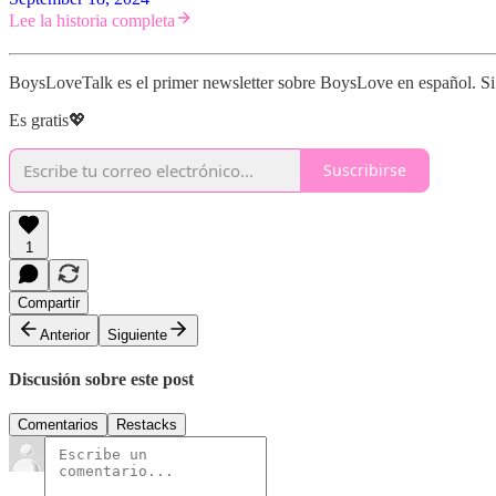
Lee la historia completa
BoysLoveTalk es el primer newsletter sobre BoysLove en español. Si t
Es gratis💖
Suscribirse
1
Compartir
Anterior
Siguiente
Discusión sobre este post
Comentarios
Restacks