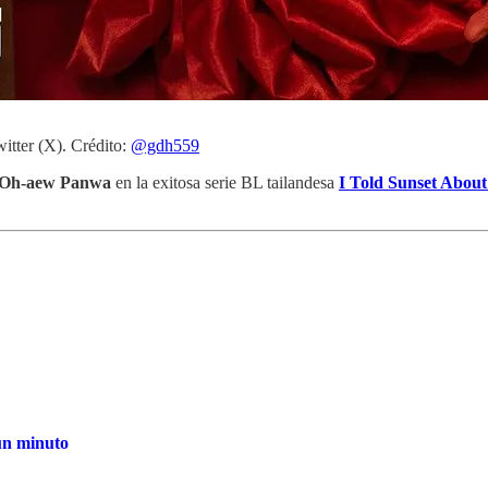
itter (X). Crédito:
@gdh559
y Oh-aew Panwa
en la exitosa serie BL tailandesa
I Told Sunset Abou
 un minuto