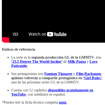
Daticos de referencia
La serie es la
segunda producción GL de la GMMTV
, tras
‘23.5 Degree The World Incline’
de
Milk Pansa
y
Love
Pattranite
.
Sus protagonistas son
Namtan Tipnaree
y
Film Rachanun
,
quienes volverán a compartir protagónico en
‘Girl Rules’
,
una de las próximas series GL de la GMMTV.
Cuenta con 12 capítulos
disponibles gratuitamente en
YouTube
, con subtítulos en español.
*Puedes leer la ficha técnica completa
aquí.