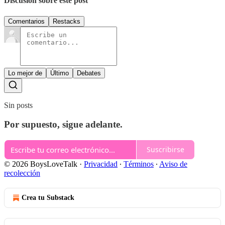
Discusión sobre este post
Comentarios
Restacks
Lo mejor de
Último
Debates
Sin posts
Por supuesto, sigue adelante.
Suscribirse
© 2026 BoysLoveTalk
·
Privacidad
∙
Términos
∙
Aviso de
recolección
Crea tu Substack