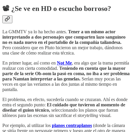
📽
¿Se ve en HD o escucho borroso?
La GMMTV ya lo ha hecho antes.
Tener a un mismo actor
interpretando a dos personajes que comparten lazo sanguíneo
no es nada nuevo en el portafolio de la compañía tailandesa.
Pero considero que en Pluto hicieron un mejor trabajo, dándonos
una clase de cómo realizar esta técnica.
En primer lugar, así como en
Not Me
, era algo que la trama permitía
realizar con cierta comodidad.
Teniendo en cuenta que la mayor
parte de la serie Ob-oom la pasó en coma, no iba a ser problema
para Namtan interpretar a las gemelas.
Serían muy pocas las
veces en que las veríamos a las dos juntas al mismo tiempo en
pantalla.
El problema, en efecto, sucedería cuando se cruzaran. Ahí es donde
entra el segundo punto:
El cuidado que tuvieron al momento de
diseñar el guion técnico,
seleccionando los planos que fueran
idóneos para las escenas sin sacrificar el
storytelling
visual.
Por ejemplo,
al utilizar los
planos contraplanos
(donde la cámara
se sitúa frente un personaje primero y luego ante el otro de manera