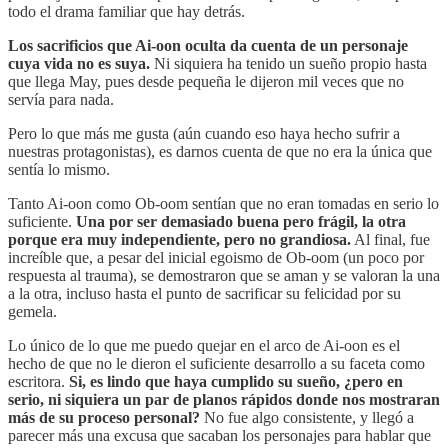
todo el drama familiar que hay detrás.
Los sacrificios que Ai-oon oculta da cuenta de un personaje
cuya vida no es suya.
Ni siquiera ha tenido un sueño propio hasta
que llega May, pues desde pequeña le dijeron mil veces que no
servía para nada.
Pero lo que más me gusta (aún cuando eso haya hecho sufrir a
nuestras protagonistas), es darnos cuenta de que no era la única que
sentía lo mismo.
Tanto Ai-oon como Ob-oom sentían que no eran tomadas en serio lo
suficiente.
Una por ser demasiado buena pero frágil, la otra
porque era muy independiente, pero no grandiosa.
Al final, fue
increíble que, a pesar del inicial egoismo de Ob-oom (un poco por
respuesta al trauma), se demostraron que se aman y se valoran la una
a la otra, incluso hasta el punto de sacrificar su felicidad por su
gemela.
Lo único de lo que me puedo quejar en el arco de Ai-oon es el
hecho de que no le dieron el suficiente desarrollo a su faceta como
escritora.
Si, es lindo que haya cumplido su sueño, ¿pero en
serio, ni siquiera un par de planos rápidos donde nos mostraran
más de su proceso personal?
No fue algo consistente, y llegó a
parecer más una excusa que sacaban los personajes para hablar que