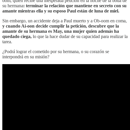
oom, quien recibe una inesperada petición en la noche de la boda de
su hermana
: terminar la relación que mantiene en secreto con su
amante mientras ella y su esposo Paul están de luna de miel.
Sin embargo, un accidente deja a Paul muerto y a Ob-oom en coma,
y cuando Ai-oon decide cumplir la petición, descubre que la
amante de su hermana es May, una mujer quien además ha
quedado ciega,
lo que la hace dudar de su capacidad para realizar la
tarea.
¿Podrá lograr el cometido por su hermana, o su corazón se
interpondrá en su misión?