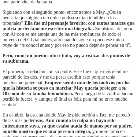
una parte vital de la trama.
Siguiendo con el segundo punto, encontramos a May. ¿Quién
pensaría que alguien tan dulce podría ser tan temible en los
tribunales?
Ella fue mi personaje favorito, con tantos matices que
podría perfectamente escribir una biografía.
Su historia de amor
con Ai-oon se me antoja una de las más románticas de todo el
universo del GL tailandés, aún cuando sigue un poco ese típico
trope
de “te conocí antes y por eso no puedo dejar de pensar en ti”.
Pero, como no puedo cubrir todo, voy a realzar dos puntos de
su subtrama.
El primero, la relación con su padre. Este fue el que más débil me
pareció de los dos, y me da pesar escribir esto porque tenía
muchísimo potencial.
Empezó siendo uno de los motivos por los
que la historia se puso en marcha: May quería proteger a
su
Ob-oom de su familia homofóbica.
Pero luego de la confrontación
perdió la fuerza, y aunque el final es feliz para mí no tuvo mucho
sentido.
En cambio, la escena donde May le pide perdón a Ben me pareció
de las más poderosas.
Aún cuando la culpa no haya sido
enteramente suya, ya que estaba atada de manos por su padre,
aquello mostró que es una persona íntegra,
y que se toma en
serio cada consecuencia de sus actos, provocándolos a consciencia o