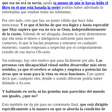
que
esa
no era su novia,
jamás
(a menos de que te hayas leído el
libro en el que está basada la serie)
podrías haber adivinado lo
entretejidas que estaban todas las subtramas.
Por otro lado, creo que hay un punto válido que hace falta
mencionar.
Y es que el hecho de que era lógico y hasta esperable
que May supiera que esa no era su Oom, independientemente
de la razón.
Además de ser abogada, durante la serie demostraron
que ella tenía el dinero e inteligencia suficiente para mover
contactos, lo que la hacían propensa a enterarse en cualquier
momento, cuando empezara a sospechar por el comportamiento
extraño de
esa nueva
Ob-oom.
Sin embargo, hay otro motivo que pasa fácilmente por alto.
Las
personas con discapacidad visual suelen desarrollar más otros
sentidos, ya que el cerebro se adapta y empieza a potenciar las
áreas que se usan para la vista en otras funciones.
Esto quiere
decir que, cualquier olor, detalle o sonido diferente podría haber
delatado a Ai-oon.
Y hablando en serio, ni las gemelas más parecidas del mundo
son iguales, ¿que no?
Esto también me da pie para un comentario final,
que está dirigido
específicamente a la manera en que se aborda la condición de