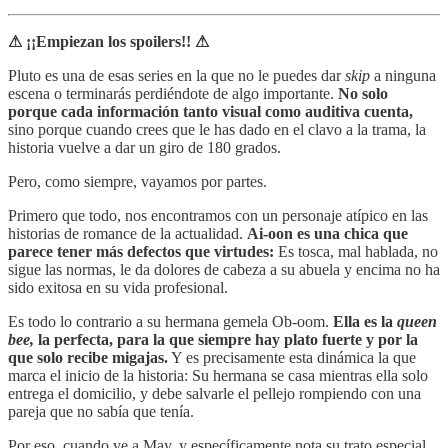
⚠ ¡¡Empiezan los spoilers!! ⚠
Pluto es una de esas series en la que no le puedes dar
skip
a ninguna
escena o terminarás perdiéndote de algo importante.
No solo
porque cada información tanto visual como auditiva cuenta,
sino porque cuando crees que le has dado en el clavo a la trama, la
historia vuelve a dar un giro de 180 grados.
Pero, como siempre, vayamos por partes.
Primero que todo, nos encontramos con un personaje atípico en las
historias de romance de la actualidad.
Ai-oon es una chica que
parece tener más defectos que virtudes:
Es tosca, mal hablada, no
sigue las normas, le da dolores de cabeza a su abuela y encima no ha
sido exitosa en su vida profesional.
Es todo lo contrario a su hermana gemela Ob-oom.
Ella es la
queen
bee,
la perfecta, para la que siempre hay plato fuerte y por la
que solo recibe migajas.
Y es precisamente esta dinámica la que
marca el inicio de la historia: Su hermana se casa mientras ella solo
entrega el domicilio, y debe salvarle el pellejo rompiendo con una
pareja que no sabía que tenía.
Por eso, cuando ve a May, y específicamente nota su trato especial,