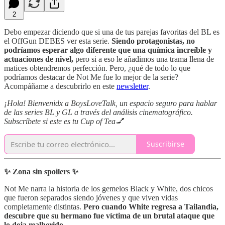
2
Debo empezar diciendo que si una de tus parejas favoritas del BL es
el OffGun DEBES ver esta serie.
Siendo protagonistas, no
podríamos esperar algo diferente que una química increíble y
actuaciones de nivel,
pero si a eso le añadimos una trama llena de
matices obtendremos perfección. Pero, ¿qué de todo lo que
podríamos destacar de Not Me fue lo mejor de la serie?
Acompáñame a descubrirlo en este
newsletter
.
¡Hola! Bienvenidx a BoysLoveTalk, un espacio seguro para hablar
de las series BL y GL a través del análisis cinematográfico.
Subscríbete si este es tu Cup of Tea💅
Suscribirse
✨ Zona sin spoilers ✨
Not Me narra la historia de los gemelos Black y White, dos chicos
que fueron separados siendo jóvenes y que viven vidas
completamente distintas.
Pero cuando White regresa a Tailandia,
descubre que su hermano fue víctima de un brutal ataque que
lo deja malherido.