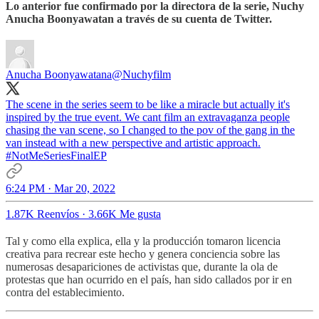
Lo anterior fue confirmado por la directora de la serie, Nuchy
Anucha Boonyawatan a través de su cuenta de Twitter.
Anucha Boonyawatana
@Nuchyfilm
The scene in the series seem to be like a miracle but actually it's
inspired by the true event. We cant film an extravaganza people
chasing the van scene, so I changed to the pov of the gang in the
van instead with a new perspective and artistic approach.
#NotMeSeriesFinalEP
6:24 PM · Mar 20, 2022
1.87K Reenvíos
·
3.66K Me gusta
Tal y como ella explica, ella y la producción tomaron licencia
creativa para recrear este hecho y genera conciencia sobre las
numerosas desapariciones de activistas que, durante la ola de
protestas que han ocurrido en el país, han sido callados por ir en
contra del establecimiento.