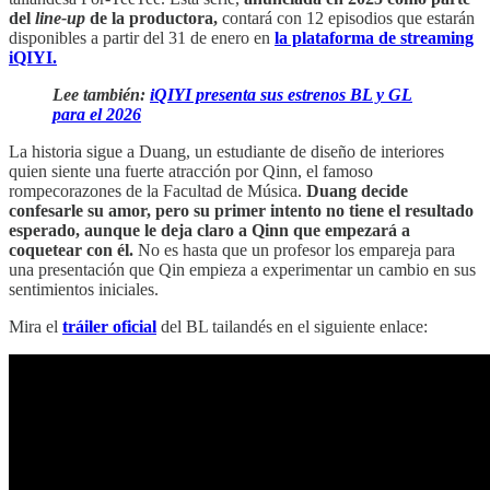
del
line-up
de la productora,
contará con 12 episodios que estarán
disponibles a partir del 31 de enero en
la plataforma de streaming
iQIYI.
Lee también:
iQIYI presenta sus estrenos BL y GL
para el 2026
La historia sigue a Duang, un estudiante de diseño de interiores
quien siente una fuerte atracción por Qinn, el famoso
rompecorazones de la Facultad de Música.
Duang decide
confesarle su amor, pero su primer intento no tiene el resultado
esperado, aunque le deja claro a Qinn que empezará a
coquetear con él.
No es hasta que un profesor los empareja para
una presentación que Qin empieza a experimentar un cambio en sus
sentimientos iniciales.
Mira el
tráiler oficial
del BL tailandés en el siguiente enlace: