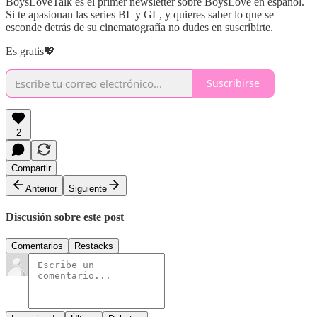
BoysLoveTalk es el primer newsletter sobre BoysLove en español.
Si te apasionan las series BL y GL, y quieres saber lo que se
esconde detrás de su cinematografía no dudes en suscribirte.
Es gratis💖
Suscribirse
2
Compartir
Anterior
Siguiente
Discusión sobre este post
Comentarios
Restacks