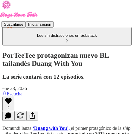
Suscribirse
Iniciar sesión
Lee sin distracciones en Substack
PorTeeTee protagonizan nuevo BL
tailandés Duang With You
La serie contará con 12 episodios.
ene 23, 2026
Escucha
2
Domundi lanza
‘Duang with You’,
el primer protagónico de la
ship
tailandesa Por-TeeTee. Esta serie,
anunciada en 2025 como parte