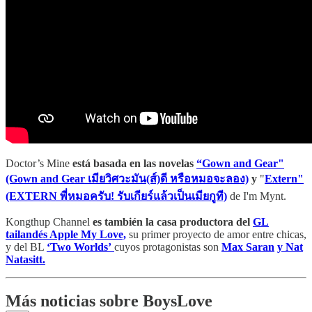
Doctor’s Mine
está basada en las novelas
“Gown and Gear"
(Gown and Gear เมียวิศวะมัน(ส์)ดี หรือหมอจะลอง)
y
"
Extern"
(EXTERN พี่หมอครับ! รับเกียร์แล้วเป็นเมียกูที)
de I'm Mynt.
Kongthup Channel
es también la casa productora del
GL
tailandés Apple My Love,
su primer proyecto de amor entre chicas,
y del BL
‘Two Worlds’
cuyos protagonistas son
Max Saran
y Nat
Natasitt.
Más noticias sobre BoysLove