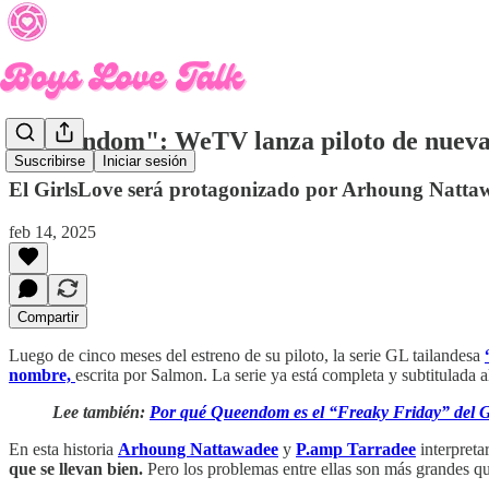
"Queendom": WeTV lanza piloto de nueva 
Suscribirse
Iniciar sesión
El GirlsLove será protagonizado por Arhoung Natta
feb 14, 2025
Compartir
Luego de cinco meses del estreno de su piloto, la serie GL tailandesa
nombre,
escrita por Salmon. La serie ya está completa y subtitulad
Lee también:
Por qué Queendom es el “Freaky Friday” del G
En esta historia
Arhoung Nattawadee
y
P.amp Tarradee
interpreta
que se llevan bien.
Pero los problemas entre ellas son más grandes qu