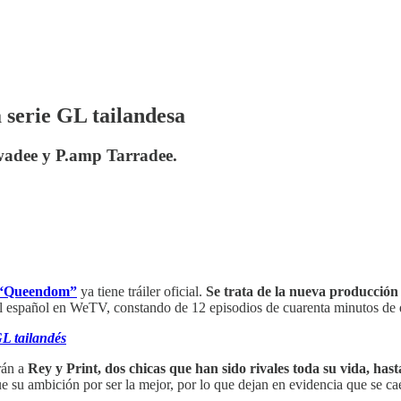
serie GL tailandesa
wadee y P.amp Tarradee.
“Queendom”
ya tiene tráiler oficial.
Se trata de la nueva producció
a al español en WeTV, constando de 12 episodios de cuarenta minutos d
L tailandés
rán a
Rey y Print, dos chicas que han sido rivales toda su vida, has
e su ambición por ser la mejor, por lo que dejan en evidencia que se ca