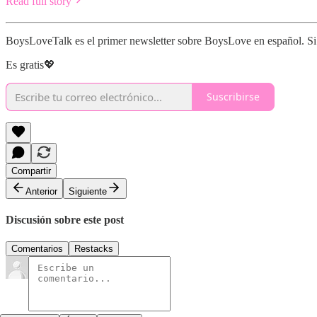
Read full story
BoysLoveTalk es el primer newsletter sobre BoysLove en español. Si t
Es gratis💖
Suscribirse
Compartir
Anterior
Siguiente
Discusión sobre este post
Comentarios
Restacks