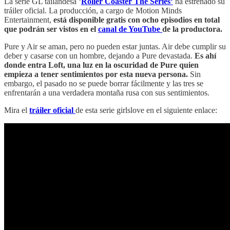
La serie GL tailandesa ‘
Roller Coaster The Series’
ha estrenado su
tráiler oficial. La producción, a cargo de Motion Minds
Entertainment,
está disponible gratis con ocho episodios en total
que podrán ser vistos en el
canal de YouTube
de la productora.
Pure y Air se aman, pero no pueden estar juntas. Air debe cumplir su
deber y casarse con un hombre, dejando a Pure devastada.
Es ahí
donde entra Loft, una luz en la oscuridad de Pure quien
empieza a tener sentimientos por esta nueva persona.
Sin
embargo, el pasado no se puede borrar fácilmente y las tres se
enfrentarán a una verdadera montaña rusa con sus sentimientos.
Mira el
tráiler oficial
de esta serie girlslove en el siguiente enlace: