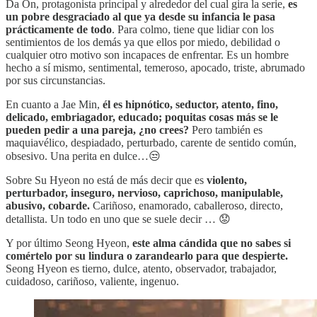
Da On, protagonista principal y alrededor del cual gira la serie,
es
un pobre desgraciado al que ya desde su infancia le pasa
prácticamente de todo
. Para colmo, tiene que lidiar con los
sentimientos de los demás ya que ellos por miedo, debilidad o
cualquier otro motivo son incapaces de enfrentar. Es un hombre
hecho a sí mismo, sentimental, temeroso, apocado, triste, abrumado
por sus circunstancias.
En cuanto a Jae Min,
él es hipnótico, seductor, atento, fino,
delicado, embriagador, educado; poquitas cosas más se le
pueden pedir a una pareja, ¿no crees?
Pero también es
maquiavélico, despiadado, perturbado, carente de sentido común,
obsesivo. Una perita en dulce…😒
Sobre Su Hyeon no está de más decir que es
violento,
perturbador, inseguro, nervioso, caprichoso, manipulable,
abusivo, cobarde.
Cariñoso, enamorado, caballeroso, directo,
detallista. Un todo en uno que se suele decir … 😟
Y por último Seong Hyeon,
este alma cándida que no sabes si
comértelo por su lindura o zarandearlo para que despierte.
Seong Hyeon es tierno, dulce, atento, observador, trabajador,
cuidadoso, cariñoso, valiente, ingenuo.