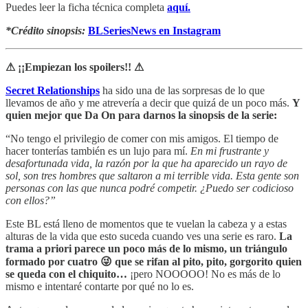
Puedes leer la ficha técnica completa
aquí.
*Crédito sinopsis:
BLSeriesNews en Instagram
⚠ ¡¡Empiezan los spoilers!! ⚠
Secret Relationships
ha sido una de las sorpresas de lo que
llevamos de año y me atrevería a decir que quizá de un poco más.
Y
quien mejor que Da On para darnos la sinopsis de la serie:
“No tengo el privilegio de comer con mis amigos. El tiempo de
hacer tonterías también es un lujo para mí.
En mi frustrante y
desafortunada vida, la razón por la que ha aparecido un rayo de
sol, son tres hombres que saltaron a mi terrible vida. Esta gente son
personas con las que nunca podré competir. ¿Puedo ser codicioso
con ellos?”
Este BL está lleno de momentos que te vuelan la cabeza y a estas
alturas de la vida que esto suceda cuando ves una serie es raro.
La
trama a priori parece un poco más de lo mismo, un triángulo
formado por cuatro 😜 que se rifan al pito, pito, gorgorito quien
se queda con el chiquito…
¡pero NOOOOO! No es más de lo
mismo e intentaré contarte por qué no lo es.