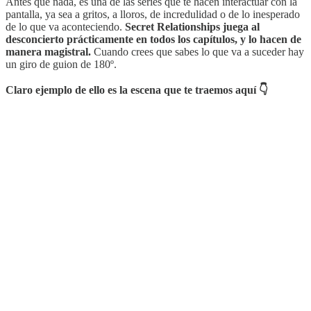
Antes que nada, es una de las series que te hacen interactuar con la
pantalla, ya sea a gritos, a lloros, de incredulidad o de lo inesperado
de lo que va aconteciendo.
Secret Relationships juega al
desconcierto prácticamente en todos los capítulos, y lo hacen de
manera magistral.
Cuando crees que sabes lo que va a suceder hay
un giro de guion de 180º.
Claro ejemplo de ello es la escena que te traemos aquí 👇