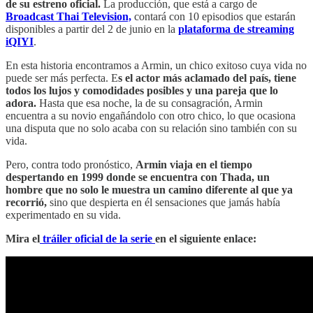
de su estreno oficial.
La producción, que está a cargo de
Broadcast Thai Television,
contará con 10 episodios que estarán
disponibles a partir del 2 de junio en la
plataforma de streaming
iQIYI
.
En esta historia encontramos a Armin, un chico exitoso cuya vida no
puede ser más perfecta. E
s el actor más aclamado del país, tiene
todos los lujos y comodidades posibles y una pareja que lo
adora.
Hasta que esa noche, la de su consagración, Armin
encuentra a su novio engañándolo con otro chico, lo que ocasiona
una disputa que no solo acaba con su relación sino también con su
vida.
Pero, contra todo pronóstico,
Armin viaja en el tiempo
despertando en 1999 donde se encuentra con Thada, un
hombre que no solo le muestra un camino diferente al que ya
recorrió,
sino que despierta en él sensaciones que jamás había
experimentado en su vida.
Mira el
tráiler oficial de la serie
en el siguiente enlace: