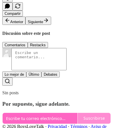
Compartir
Anterior
Siguiente
Discusión sobre este post
Comentarios
Restacks
Lo mejor de
Último
Debates
Sin posts
Por supuesto, sigue adelante.
Suscribirse
© 2026 BoysLoveTalk
·
Privacidad
∙
Términos
∙
Aviso de