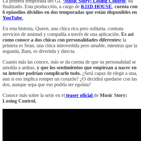
La primera temporada del GL
‘Music Story: Losing Control’
ha
finalizado. Esta producción, a cargo de
K11D HOUSE
,
cuenta con
6 episodios dividios en dos temporadas que están disponibles en
YouTube
.
En esta historia, Queen, una chica rica pero solitaria, contrata
servicios de amistad y compañía a través de una aplicación.
Es así
como conoce a dos chicas con personalidades diferentes:
la
primera es Sean, una chica introvertida pero amable, mientras que la
segunda, Bam, es divertida y directa.
Cuanto más las conoce, más se da cuenta de que su personalidad se
amolda a ambas,
y que los sentimientos que empiezan a nacer en
su interior podrían complicarlo todo.
¿Será capaz de elegir a una,
aun si eso implica romper un corazón? ¿O decidirá quedarse con las
dos, aunque sepa que eso podría ser egoísta?
Conoce más sobre la serie en el
teaser oficial
de
Music Story:
Losing Control.