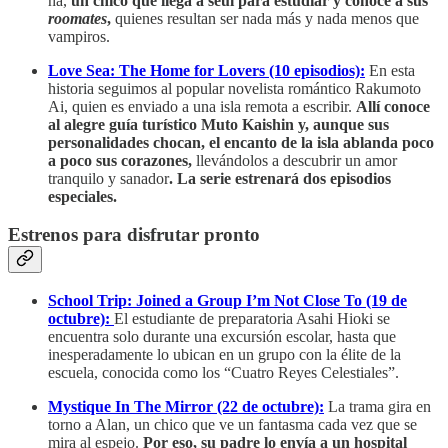
ha,
un chico que llega a seúl para estudiar y conoce a sus
roomates
,
quienes resultan ser nada más y nada menos que
vampiros.
Love Sea: The Home for Lovers (10 episodios):
En esta
historia seguimos al popular novelista romántico Rakumoto
Ai, quien es enviado a una isla remota a escribir.
Allí conoce
al alegre guía turístico Muto Kaishin y, aunque sus
personalidades chocan,
el encanto de la isla ablanda poco
a poco sus corazones,
llevándolos a descubrir un amor
tranquilo y sanador
. La serie estrenará dos episodios
especiales.
Estrenos para disfrutar pronto
School Trip: Joined a Group I’m Not Close To (19 de
octubre):
El estudiante de preparatoria Asahi Hioki se
encuentra solo durante una excursión escolar, hasta que
inesperadamente lo ubican en un grupo con la élite de la
escuela, conocida como los “Cuatro Reyes Celestiales”.
Mystique In The Mirror (22 de octubre):
La trama gira en
torno a Alan, un chico que ve un fantasma cada vez que se
mira al espejo.
Por eso, su padre lo envía a un hospital