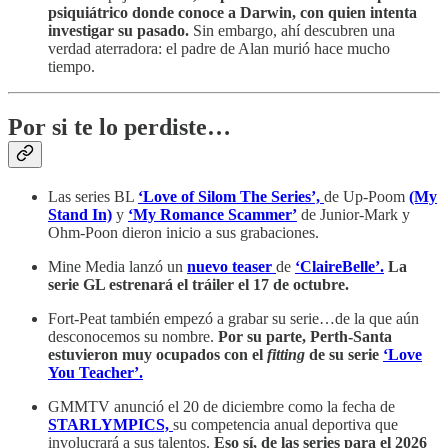
psiquiátrico donde conoce a Darwin, con quien intenta
investigar su pasado.
Sin embargo, ahí descubren una
verdad aterradora: el padre de Alan murió hace mucho
tiempo.
Por si te lo perdiste…
Las series BL
‘Love of Silom The Series’,
de Up-Poom
(My
Stand In)
y
‘My Romance Scammer’
de Junior-Mark y
Ohm-Poon dieron inicio a sus grabaciones.
Mine Media lanzó un
nuevo teaser
de
‘ClaireBelle’.
La
serie GL estrenará el tráiler el 17 de octubre.
Fort-Peat también empezó a grabar su serie…de la que aún
desconocemos su nombre.
Por su parte, Perth-Santa
estuvieron muy ocupados con el
fitting
de su serie
‘Love
You Teacher’.
GMMTV anunció el 20 de diciembre como la fecha de
STARLYMPICS,
su competencia anual deportiva que
involucrará a sus talentos.
Eso sí, de las series para el 2026