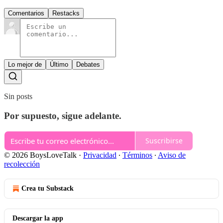
Comentarios
Restacks
Lo mejor de
Último
Debates
Sin posts
Por supuesto, sigue adelante.
Suscribirse
© 2026 BoysLoveTalk
·
Privacidad
∙
Términos
∙
Aviso de
recolección
Crea tu Substack
Descargar la app