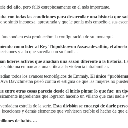
rie del año,
pero falló estrepitosamente en el más importante.
aba con todas las condiciones para desarrollar una historia que s
e se sintió inconexa, apresurada y que le ponía más empeño a sus esce
funcionó en esta producción: la configuración de su monarquía.
eniendo como líder al Rey Thipokbowon Assavadevathin, el abuelo 
ecisiones y a lo que sucedía con su familia.
an líderes activos que añadían una sazón diferente a la historia.
La
a subtrama enmarcada una crítica a la violencia intrafamiliar.
ucedían todos los avances tecnológicos de Emmaly.
El único “problema”
 Ava Davichmetha peleó contra el estigma de que las mujeres no pueden h
ue entre otras cosas parecía desde el inicio pintar lo que fue: un t
sicamente ingredientes que lograron hacerlo un villano que casi nadie v
verdadera estrella de la serie.
Esta división se encargó de darle perso
os, locaciones y demás elementos que volvieron creíble el hecho de que 
millones de bahts….