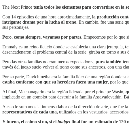
The Next Prince
tenía todos los elementos para convertirse en la se
Con 14 episodios de una hora aproximadamente,
la producción cont
intrigante drama por la lucha al trono.
En cambio, fue una serie qu
sus personajes.
Pero, como siempre, vayamos por partes.
Empecemos por lo que sí 
Emmaly es un reino ficticio donde se establecía una clara jerarquía,
t
desencadenaron el problema central de la serie, giraba en torno a sus d
Pero las otras familias no eran meros expectadores,
pues también tení
través del juego sucio volver al trono como sus ancestros, con una clar
Por su parte, Davichmetha era la familia líder de una región donde s
estaba conforme con que su heredera fuera una mujer,
por lo que
Al final, Meenanagarin era la región liderada por el príncipe Wasin,
q
implicado en un complot para destruir a la familia Assavadevathin. Bá
A esto le sumamos la inmensa labor de la dirección de arte, que fue la 
representativos de cada una,
utilizados en los vestuarios, accesori
Y bueno, el colmo si no, si el
budget
final fue un estimado de 120 