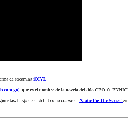
forma de streaming
iQIYI.
lo contigo),
que es el nombre de la novela del dúo CEO. ft. ENNI
onistas,
luego de su debut como
couple
en
‘Cutie Pie The Series’
en