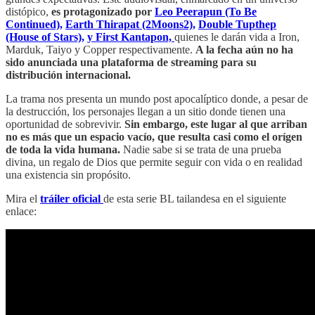
distópico,
es protagonizado por
Leo Peerapun (To Be
Continued),
Earth Thirapat (2Moons2),
Double Tupthep
(House of Stars),
y First Kantapon,
quienes le darán vida a Iron,
Marduk, Taiyo y Copper respectivamente.
A la fecha aún no ha
sido anunciada una plataforma de streaming para su
distribución internacional.
La trama nos presenta un mundo post apocalíptico donde, a pesar de
la destrucción, los personajes llegan a un sitio donde tienen una
oportunidad de sobrevivir.
Sin embargo, este lugar al que arriban
no es más que un espacio vacío, que resulta casi como el orígen
de toda la vida humana.
Nadie sabe si se trata de una prueba
divina, un regalo de Dios que permite seguir con vida o en realidad
una existencia sin propósito.
Mira el
tráiler oficial
de esta serie BL tailandesa en el siguiente
enlace: