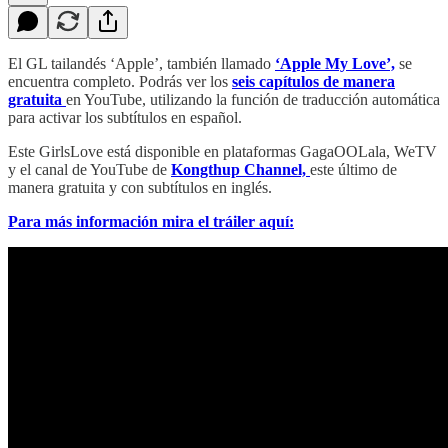
El GL tailandés ‘Apple’, también llamado
‘Apple My Love’,
se
encuentra completo. Podrás ver los
seis capítulos de manera
gratuita
en YouTube, utilizando la función de traducción automática
para activar los subtítulos en español.
Este GirlsLove está disponible en plataformas GagaOOLala, WeTV
y el canal de YouTube de
Kongthup Channel,
este último de
manera gratuita y con subtítulos en inglés.
Para más información mira el tráiler aquí: