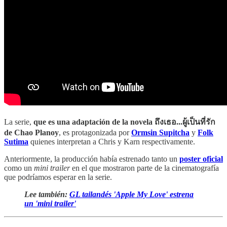
La serie,
que es una adaptación de la novela ถึงเธอ...ผู้เป็นที่รัก
de Chao Planoy
, es protagonizada por
Ormsin Supitcha
y
Folk
Sutima
quienes interpretan a Chris y Karn respectivamente.
Anteriormente, la producción había estrenado tanto un
poster oficial
como un
mini trailer
en el que mostraron parte de la cinematografía
que podríamos esperar en la serie.
Lee también:
GL tailandés 'Apple My Love' estrena
un 'mini trailer'