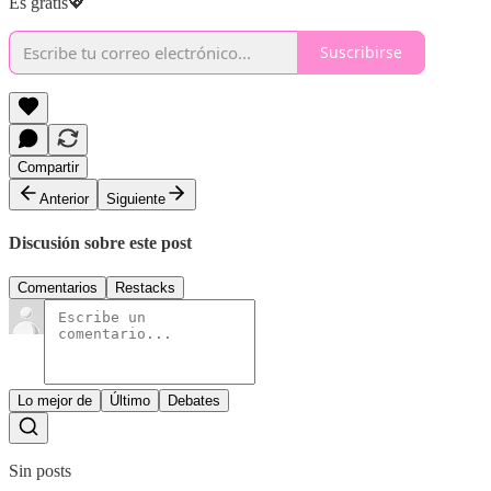
Es gratis💖
Suscribirse
Compartir
Anterior
Siguiente
Discusión sobre este post
Comentarios
Restacks
Lo mejor de
Último
Debates
Sin posts