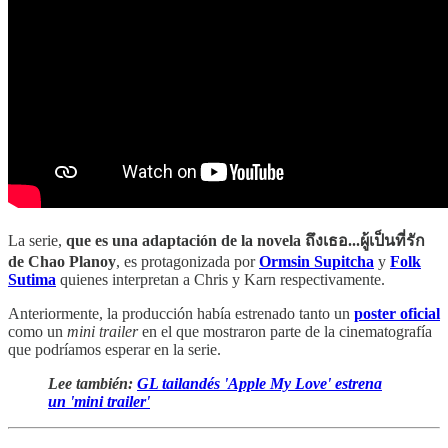
La serie,
que es una adaptación de la novela ถึงเธอ...ผู้เป็นที่รัก
de Chao Planoy
, es protagonizada por
Ormsin Supitcha
y
Folk
Sutima
quienes interpretan a Chris y Karn respectivamente.
Anteriormente, la producción había estrenado tanto un
poster oficial
como un
mini trailer
en el que mostraron parte de la cinematografía
que podríamos esperar en la serie.
Lee también:
GL tailandés 'Apple My Love' estrena
un 'mini trailer'