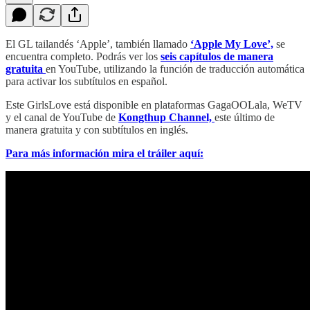
El GL tailandés ‘Apple’, también llamado
‘Apple My Love’,
se
encuentra completo. Podrás ver los
seis capítulos de manera
gratuita
en YouTube, utilizando la función de traducción automática
para activar los subtítulos en español.
Este GirlsLove está disponible en plataformas GagaOOLala, WeTV
y el canal de YouTube de
Kongthup Channel,
este último de
manera gratuita y con subtítulos en inglés.
Para más información mira el tráiler aquí: