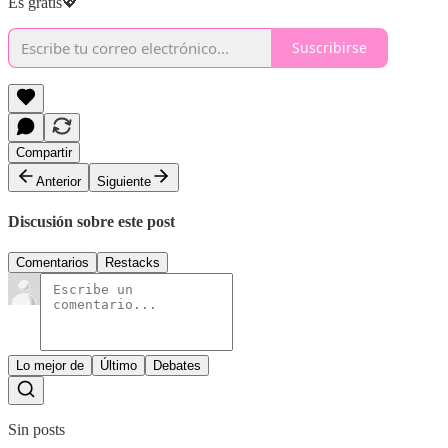
Es gratis💖
Suscribirse
Compartir
Anterior
Siguiente
Discusión sobre este post
Comentarios
Restacks
Lo mejor de
Último
Debates
Sin posts