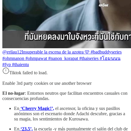
@erilau12
Insuperable la escena de la azotea 🩷 #badbuddyseries
#ohmnanon #ohmpawat #nanon_korapat #thaiseries #โอมนนน
#fyp #thaientu
Tiktok failed to load.
Enable 3rd party cookies or use another browser
El no-lugar
: Entornos neutros que facilitan encuentros casuales con
consecuencias profundas.
En
‘Cherry Magic!’,
el ascensor, la oficina y sus pasillos
anónimos son el escenario donde Adachi descubre, gracias a
su magia, los sentimientos de Kurosawa.
En
‘23.5’,
la escuela -y más puntualmente el salón del club de