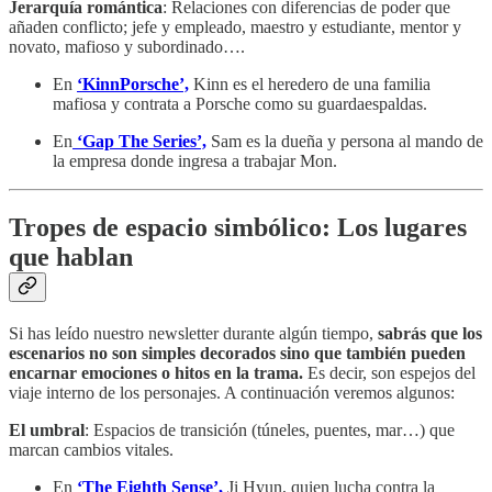
Jerarquía romántica
: Relaciones con diferencias de poder que
añaden conflicto; jefe y empleado, maestro y estudiante, mentor y
novato, mafioso y subordinado….
En
‘KinnPorsche’,
Kinn es el heredero de una familia
mafiosa y contrata a Porsche como su guardaespaldas.
En
‘Gap The Series’,
Sam es la dueña y persona al mando de
la empresa donde ingresa a trabajar Mon.
Tropes de espacio simbólico: Los lugares
que hablan
Si has leído nuestro newsletter durante algún tiempo,
sabrás que los
escenarios no son simples decorados sino que también pueden
encarnar emociones o hitos en la trama.
Es decir, son espejos del
viaje interno de los personajes. A continuación veremos algunos:
El umbral
: Espacios de transición (túneles, puentes, mar…) que
marcan cambios vitales.
En
‘The Eighth Sense’,
Ji Hyun, quien lucha contra la