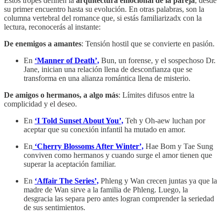
Estos tropes
definen la
arquitectura emocional de la pareja
, desde
su primer encuentro hasta su evolución. En otras palabras, son la
columna vertebral del romance que, si estás familiarizadx con la
lectura, reconocerás al instante:
De
enemigos a amantes
: Tensión hostil que se convierte en pasión.
En
‘Manner of Death’,
Bun, un forense, y el sospechoso Dr.
Jane, inician una relación llena de desconfianza que se
transforma en una alianza romántica llena de misterio.
De amigos o hermanos, a algo más
: Límites difusos entre la
complicidad y el deseo.
En
‘I Told Sunset About You’,
Teh y Oh-aew luchan por
aceptar que su conexión infantil ha mutado en amor.
En
‘Cherry Blossoms After Winter’,
Hae Bom y Tae Sung
conviven como hermanos y cuando surge el amor tienen que
superar la aceptación familiar.
En
‘Affair The Series’,
Phleng y Wan crecen juntas ya que la
madre de Wan sirve a la familia de Phleng. Luego, la
desgracia las separa pero antes logran comprender la seriedad
de sus sentimientos.