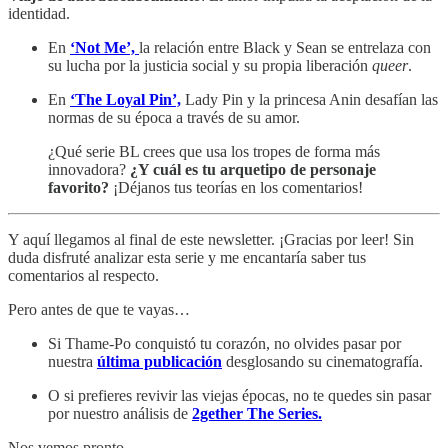
identidad.
En
‘Not Me’,
la relación entre Black y Sean se entrelaza con
su lucha por la justicia social y su propia liberación
queer
.
En
‘The Loyal Pin’,
Lady Pin y la princesa Anin desafían las
normas de su época a través de su amor.
¿Qué serie BL crees que usa los tropes de forma más
innovadora?
¿Y cuál es tu arquetipo de personaje
favorito?
¡Déjanos tus teorías en los comentarios!
Y aquí llegamos al final de este newsletter. ¡Gracias por leer! Sin
duda disfruté analizar esta serie y me encantaría saber tus
comentarios al respecto.
Pero antes de que te vayas…
Si Thame-Po conquistó tu corazón, no olvides pasar por
nuestra
última publicación
desglosando su cinematografía.
O si prefieres revivir las viejas épocas, no te quedes sin pasar
por nuestro análisis de
2gether The Series.
Nos vemos pronto,