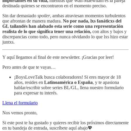
importantes en su vida,
mientras que Wan-Maewnam es la pareja
destinada quienes se encontraron en el momento preciso.
Sin dar demasiado
spoiler
, ambas atraviesan momentos turbulentos
que afrontan de manera madura.
No por nada, lxs fanáticxs del
GL tailandés han alabado esta serie como una representación
realista de lo que significa tener una relación,
con altos y bajos y
discrepancias como todo, pero nunca olvidando lo que lxs hizo estar
juntxs.
Y aquí llegamos al final de este newsletter. ¡Gracias por leer!
Pero antes de que te vayas…
¡BoysLoveTalk busca colaboradores! Si eres mayor de 18
años, resides en
Latinoamérica o España
, y te apasiona
hablar/escribir sobre series BL/GL, llena nuestro formulario
para expresar tu interés.
Llena el formulario
Nos vemos pronto,
Si este post te ha gustado y quieres recibir los próximos directamente
en tu bandeja de entrada, suscríbete aquí abajo💖