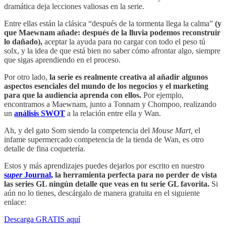
dramática deja lecciones valiosas en la serie.
Entre ellas están la clásica “después de la tormenta llega la calma”
(y
que Maewnam añade: después de la lluvia podemos reconstruir
lo dañado),
aceptar la ayuda para no cargar con todo el peso tú
solx, y la idea de que está bien no saber cómo afrontar algo, siempre
que sigas aprendiendo en el proceso.
Por otro lado,
la serie es realmente creativa al añadir algunos
aspectos esenciales del mundo de los negocios y el marketing
para que la audiencia aprenda con ellos.
Por ejemplo,
encontramos a Maewnam, junto a Tonnam y Chompoo, realizando
un
análisis SWOT
a la relación entre ella y Wan.
Ah, y del gato Som siendo la competencia del
Mouse Mart,
el
infame supermercado competencia de la tienda de Wan, es otro
detalle de fina coquetería.
Estos y más aprendizajes puedes dejarlos por escrito en nuestro
s
uper
Journal,
la herramienta perfecta para no perder de vista
las series GL ningún detalle que veas en tu serie GL favorita.
Si
aún no lo tienes, descárgalo de manera gratuita en el siguiente
enlace:
Descarga GRATIS aquí