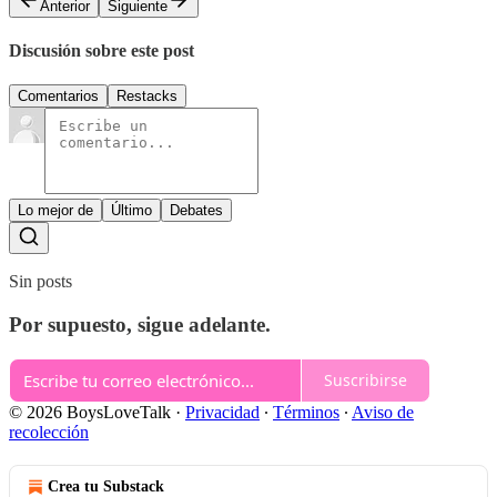
Anterior
Siguiente
Discusión sobre este post
Comentarios
Restacks
Lo mejor de
Último
Debates
Sin posts
Por supuesto, sigue adelante.
Suscribirse
© 2026 BoysLoveTalk
·
Privacidad
∙
Términos
∙
Aviso de
recolección
Crea tu Substack