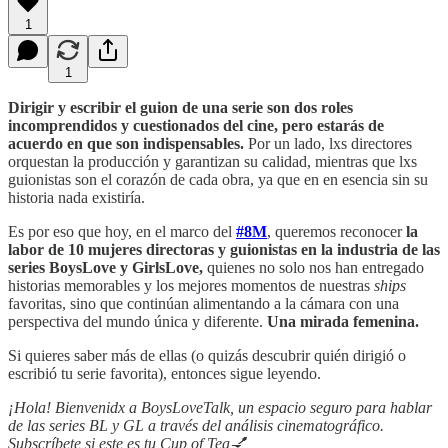
1
1
Dirigir y escribir el guion de una serie son dos roles
incomprendidos y cuestionados del cine, pero estarás de
acuerdo en que son indispensables.
Por un lado, lxs directores
orquestan la producción y garantizan su calidad, mientras que lxs
guionistas son el corazón de cada obra, ya que en en esencia sin su
historia nada existiría.
Es por eso que hoy, en el marco del
#8M
, queremos reconocer
la
labor de 10 mujeres directoras y guionistas en la industria de las
series BoysLove y GirlsLove,
quienes no solo nos han entregado
historias memorables y los mejores momentos de nuestras
ships
favoritas, sino que continúan alimentando a la cámara con una
perspectiva del mundo única y diferente.
Una mirada femenina.
Si quieres saber más de ellas (o quizás descubrir quién dirigió o
escribió tu serie favorita), entonces sigue leyendo.
¡Hola! Bienvenidx a BoysLoveTalk, un espacio seguro para hablar
de las series BL y GL a través del análisis cinematográfico.
Subscríbete si este es tu Cup of Tea💅