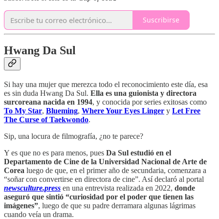
Suscribirse
Hwang Da Sul
Si hay una mujer que merezca todo el reconocimiento este día, esa
es sin duda Hwang Da Sul.
Ella es una guionista y directora
surcoreana nacida en 1994
, y conocida por series exitosas como
To My Star
,
Blueming
,
Where Your Eyes Linger
y
Let Free
The Curse of Taekwondo
.
Sip, una locura de filmografía, ¿no te parece?
Y es que no es para menos, pues
Da Sul estudió en el
Departamento de Cine de la Universidad Nacional de Arte de
Corea
luego de que, en el primer año de secundaria, comenzara a
“soñar con convertirse en directora de cine”. Así declaró al portal
newsculture.press
en una entrevista realizada en 2022,
donde
aseguró que sintió “curiosidad por el poder que tienen las
imágenes”
, luego de que su padre derramara algunas lágrimas
cuando veía un drama.