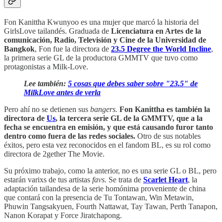
Fon Kanittha Kwunyoo es una mujer que marcó la historia del
GirlsLove tailandés. Graduada de
Licenciatura en Artes de la
comunicación, Radio, Televisión y Cine de la Universidad de
Bangkok
, Fon fue la directora de
23.5 Degree the World Incline
,
la primera serie GL de la productora GMMTV que tuvo como
protagonistas a Milk-Love.
Lee también:
5 cosas que debes saber sobre "23.5" de
MilkLove antes de verla
Pero ahí no se detienen sus
bangers.
Fon Kanittha es también la
directora de
Us
, la tercera serie GL de la GMMTV, que a la
fecha se encuentra en emisión, y que está causando furor tanto
dentro como fuera de las redes sociales.
Otro de sus notables
éxitos, pero esta vez reconocidos en el fandom BL, es su rol como
directora de 2gether The Movie.
Su próximo trabajo, como la anterior, no es una serie GL o BL, pero
estarán varixs de tus artistas
favs.
Se trata de
Scarlet Heart
, la
adaptación tailandesa de la serie homónima proveniente de china
que contará con la presencia de Tu Tontawan, Win Metawin,
Phuwin Tangsakyuen, Fourth Nattawat, Tay Tawan, Perth Tanapon,
Nanon Korapat y Force Jiratchapong.