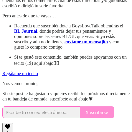
cuéntanos en los comentarios cuál de estas directoras y/o guionistas
escribió o dirigió tu serie favorita.
Pero antes de que te vayas…
Recuerda que suscribiéndote a BoysLoveTalk obtendrás el
BL Journal
,
donde podrás dejar tus pensamientos y
opiniones sobre las series BL/GL que veas. Si ya estás
suscritx y aún no lo tienes,
envíame un mensajito
y con
gusto lo comparto contigo.
Si te gustó este contenido, también puedes apoyarnos con un
tecito (1$) aquí abajo👇🏼
Regálame un tecito
Nos vemos pronto,
Si este post te ha gustado y quieres recibir los próximos directamente
en tu bandeja de entrada, suscríbete aquí abajo💖
Suscribirse