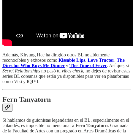
Además, Khyung Hee ha dirigido otros BL notablemente
reconocibles y exitosos como
Kissable Lips
,
Love Tractor
,
The
Director Who Buys Me Dinner
y
The Time of Fever
. Así que, si
Secret Relationships
no pasó tu
vibes check,
no dejes de revisar estas
series BL coreanas que están ya disponibles para ver en plataformas
como Viki y IQIYI.
Fern Tanyatorn
Si hablamos de guionistas legendarias en el BL, especialmente en el
tailandés, es imposible no mencionar a
Fern Tanyatorn
. Graduada
de la Facultad de Artes con un pregrado en Artes Dramáticas de la