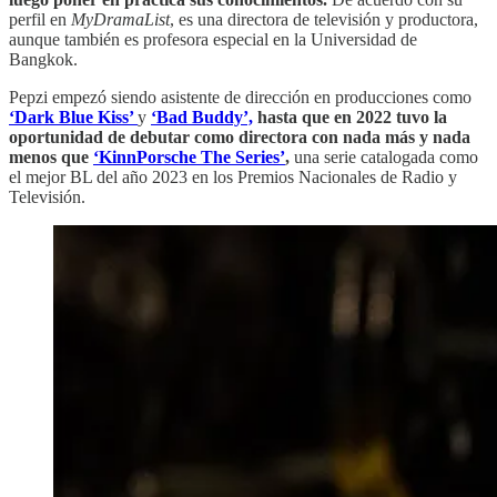
perfil en
MyDramaList
, es una directora de televisión y productora,
aunque también es profesora especial en la Universidad de
Bangkok.
Pepzi empezó siendo asistente de dirección en producciones como
‘Dark Blue Kiss’
y
‘Bad Buddy’,
hasta que en 2022 tuvo la
oportunidad de debutar como directora con nada más y nada
menos que
‘KinnPorsche The Series’
,
una serie catalogada como
el mejor BL del año 2023 en los Premios Nacionales de Radio y
Televisión.