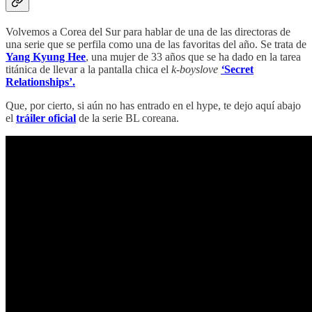
Volvemos a Corea del Sur para hablar de una de las directoras de
una serie que se perfila como una de las favoritas del año. Se trata de
Yang Kyung Hee
, una mujer de 33 años que se ha dado en la tarea
titánica de llevar a la pantalla chica el
k-boyslove
‘
Secret
Relationships’.
Que, por cierto, si aún no has entrado en el hype, te dejo aquí abajo
el
tráiler oficial
de la serie BL coreana.