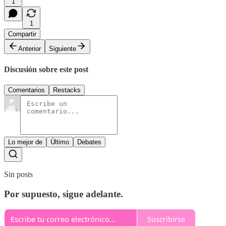
1
1
Compartir
Anterior
Siguiente
Discusión sobre este post
Comentarios
Restacks
Lo mejor de
Último
Debates
Sin posts
Por supuesto, sigue adelante.
Suscribirse