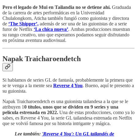
Pero el legado de Mui en Tailandia no se detiene ahí.
Graduada
de la carrera de artes performáticas en la Universidad
Chulalongkorn, Aticha también fungió como guionista y directora
de
‘The Shipper’,
además de ser una de las guionistas de a serie
furor de Netflix
‘La chica nueva’
.
Ambas producciones muestran
su rango creativo, uno que esperamos podamos seguir disfrutando
en próxima aventura audiovisual.
Napak Traicharoendetch
Si hablamos de series GL de fantasía, probablemente la primera que
se te venga a la mente sea
Reverse 4 You
. Bueno, aquí te presento a
su guionista.
Napak Traicharoendetch es una guionista tailandesa a la que se le
atribuyen 1
0 títulos, unos que se dividen en 9 series y una
película estrenada en 2022.
Una de estas producciones, como ya lo
sabes, es Reverse 4 You, la serie GL tailandesa estrenada en Netflix
que se volvió famosa por su historia intrigante y mágica.
Lee también:
'Reverse 4 You': Un GL tailandés de