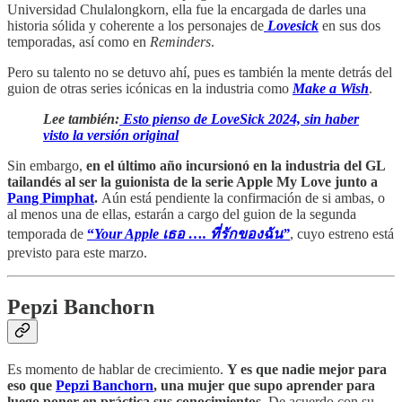
Universidad Chulalongkorn, ella fue la encargada de darles una
historia sólida y coherente a los personajes de
Lovesick
en sus dos
temporadas, así como en
Reminders
.
Pero su talento no se detuvo ahí, pues es también la mente detrás del
guion de otras series icónicas en la industria como
Make a Wish
.
Lee también:
Esto pienso de LoveSick 2024, sin haber
visto la versión original
Sin embargo,
en el último año incursionó en la industria del GL
tailandés al ser la guionista de la serie Apple My Love
junto a
Pang Pimphat
.
Aún está pendiente la confirmación de si ambas, o
al menos una de ellas, estarán a cargo del guion de la segunda
temporada de
“
Your Apple เธอ …. ที่รักของฉัน”
, cuyo estreno está
previsto para este marzo.
Pepzi Banchorn
Es momento de hablar de crecimiento.
Y es que nadie mejor para
eso que
Pepzi Banchorn
, una mujer que supo aprender para
luego poner en práctica sus conocimientos.
De acuerdo con su