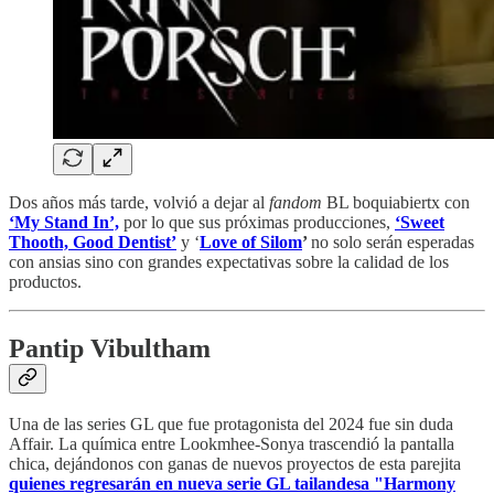
Dos años más tarde, volvió a dejar al
fandom
BL boquiabiertx con
‘My Stand In’,
por lo que sus próximas producciones,
‘Sweet
Thooth, Good Dentist’
y ‘
Love of Silom
’
no solo serán esperadas
con ansias sino con grandes expectativas sobre la calidad de los
productos.
Pantip Vibultham
Una de las series GL que fue protagonista del 2024 fue sin duda
Affair. La química entre Lookmhee-Sonya trascendió la pantalla
chica, dejándonos con ganas de nuevos proyectos de esta parejita
quienes regresarán en nueva serie GL tailandesa "Harmony