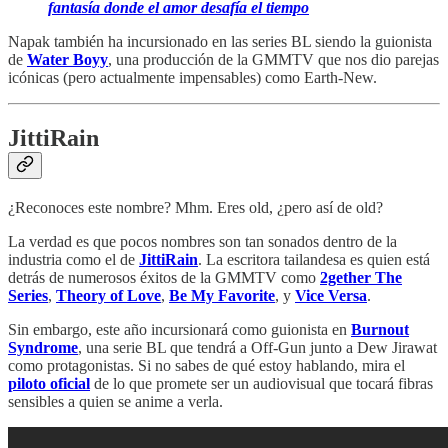
fantasía donde el amor desafía el tiempo
Napak también ha incursionado en las series BL siendo la guionista
de
Water Boyy
, una producción de la GMMTV que nos dio parejas
icónicas (pero actualmente impensables) como Earth-New.
JittiRain
¿Reconoces este nombre? Mhm. Eres old, ¿pero así de old?
La verdad es que pocos nombres son tan sonados dentro de la
industria como el de
JittiRain
. La escritora tailandesa es quien está
detrás de numerosos éxitos de la GMMTV como
2gether The
Series
,
Theory of Love
,
Be My Favorite
, y
Vice Versa
.
Sin embargo, este año incursionará como guionista en
Burnout
Syndrome
, una serie BL que tendrá a Off-Gun junto a Dew Jirawat
como protagonistas. Si no sabes de qué estoy hablando, mira el
piloto oficial
de lo que promete ser un audiovisual que tocará fibras
sensibles a quien se anime a verla.