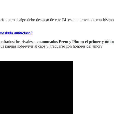
rita, pero si algo debo destacar de este BL es que provee de muchísimo
masiado ambicioso?
ersitarios:
los rivales a enamorados Peem y Phum; el primer y únic
us parejas sobrevivir al caos y graduarse con honores del amor?