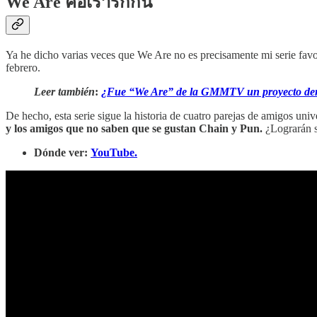
We Are คือเรารักกัน
Ya he dicho varias veces que We Are no es precisamente mi serie favo
febrero.
Leer también
:
¿Fue “We Are” de la GMMTV un proyecto de
De hecho, esta serie sigue la historia de cuatro parejas de amigos univ
y los amigos que no saben que se gustan Chain y Pun.
¿Lograrán s
Dónde ver:
YouTube.