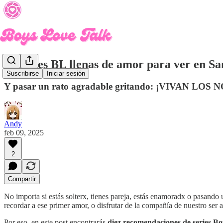
10 series BL llenas de amor para ver en Sa
Suscribirse
Iniciar sesión
Y pasar un rato agradable gritando: ¡VIVAN LOS 
Andy
feb 09, 2025
2
Compartir
No importa si estás solterx, tienes pareja, estás enamoradx o pasando
recordar a ese primer amor, o disfrutar de la compañía de nuestro ser 
Por eso, en este post encontrarás
diez recomendaciones de series Bo