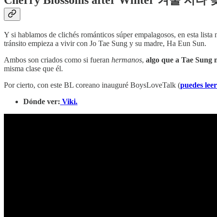
Cherry Blossoms after Winter 겨울 지나
Y si hablamos de clichés románticos súper empalagosos, en esta lista 
tránsito empieza a vivir con Jo Tae Sung y su madre, Ha Eun Sun.
Ambos son criados como si fueran
hermanos
,
algo que a Tae Sung n
misma clase que él.
Por cierto, con este BL coreano inauguré BoysLoveTalk (
puedes leer
Dónde ver:
Viki.