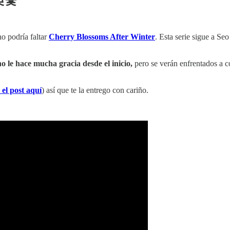
 벚꽃
no podría faltar
Cherry Blossoms After Winter
. Esta serie sigue a Se
o le hace mucha gracia desde el inicio,
pero se verán enfrentados a 
 el post aquí
) así que te la entrego con cariño.