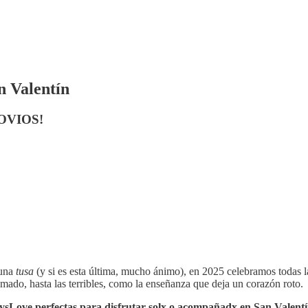
n Valentín
NOVIOS!
 una
tusa
(y si es esta última, mucho ánimo), en 2025 celebramos todas
amado, hasta las terribles, como la enseñanza que deja un corazón roto.
ysLove perfectas para disfrutar solx o acompañadx en San Valent