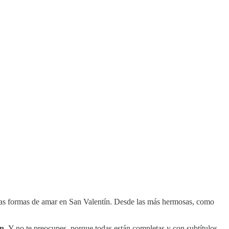
 las formas de amar en San Valentín. Desde las más hermosas, como
ín.
Y no te preocupes, porque todas están completas y con subtítulos