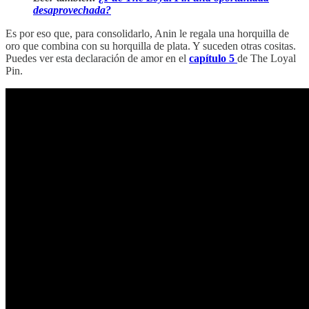
desaprovechada?
Es por eso que, para consolidarlo, Anin le regala una horquilla de
oro que combina con su horquilla de plata. Y suceden otras cositas.
Puedes ver esta declaración de amor en el
capítulo 5
de The Loyal
Pin.