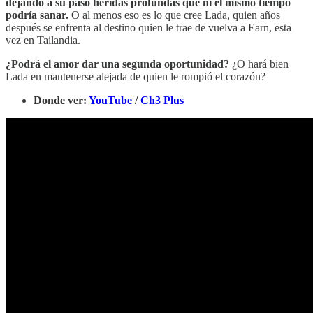
dejando a su paso heridas profundas que ni el mismo tiempo
podría sanar.
O al menos eso es lo que cree Lada, quien años
después se enfrenta al destino quien le trae de vuelva a Earn, esta
vez en Tailandia.
¿Podrá el amor dar una segunda oportunidad?
¿O hará bien
Lada en mantenerse alejada de quien le rompió el corazón?
Donde ver:
YouTube
/
Ch3 Plus