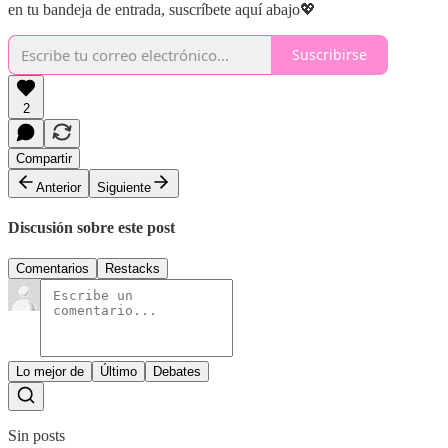
en tu bandeja de entrada, suscríbete aquí abajo💖
Suscribirse
2
Compartir
Anterior
Siguiente
Discusión sobre este post
Comentarios
Restacks
Lo mejor de
Último
Debates
Sin posts