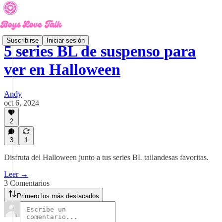
Suscribirse
Iniciar sesión
5 series BL de suspenso para
ver en Halloween
Andy
oct 6, 2024
2
3
1
Disfruta del Halloween junto a tus series BL tailandesas favoritas.
Leer →
3 Comentarios
Primero los más destacados