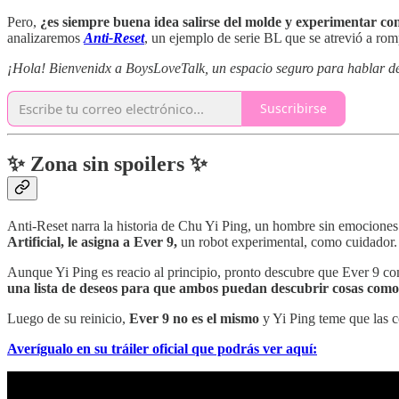
Pero,
¿es siempre buena idea salirse del molde y experimentar con 
analizaremos
Anti-Reset
, un ejemplo de serie BL que se atrevió a rom
¡Hola! Bienvenidx a BoysLoveTalk, un espacio seguro para hablar de l
Suscribirse
✨ Zona sin spoilers ✨
Anti-Reset narra la historia de Chu Yi Ping, un hombre sin emociones
Artificial, le asigna a Ever 9,
un robot experimental, como cuidador.
Aunque Yi Ping es reacio al principio, pronto descubre que Ever 9 co
una lista de deseos para que ambos puedan descubrir cosas como 
Luego de su reinicio,
Ever 9 no es el mismo
y Yi Ping teme que las c
Averígualo en su tráiler oficial que podrás ver aquí: