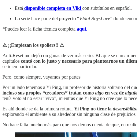
Está
disponible completa en Viki
con subtítulos en español.
La serie hace parte del proyecto “
VIdol BoysLove
” donde enco
*Puedes leer la ficha técnica completa
aquí.
⚠ ¡¡Empiezan los spoilers!! ⚠
Anti-Reset me dejó con ganas de ver más series BL que se enmarquen e
capítulos
contó con lo justo y necesario para plantearnos un dilema
serie en particular.
Pero, como siempre, vayamos por partes.
Por un lado tenemos a Yi Ping, un profesor de historia solitario del 
incluso sus propios “creadores” tratan como
algo
en vez de
algui
tenía voto al no estar “vivo”, mientras que Yi Ping no cree que lo nece
Es ahí donde se da la primera rotura.
Yi Ping no tiene la
desensibiliz
explorando el ambiente a su alrededor sin ninguna clase de prejuicios 
No hace falta mucho más para que nos demos cuenta de que, en realidad