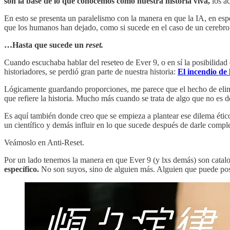
son la base de lo que conocemos como nuestra historia viva,
los ac
En esto se presenta un paralelismo con la manera en que la IA, en esp
que los humanos han dejado, como si sucede en el caso de un cerebr
…Hasta que sucede un
reset.
Cuando escuchaba hablar del reseteo de Ever 9, o en sí la posibilidad
historiadores, se perdió gran parte de nuestra historia:
El incendio de 
Lógicamente guardando proporciones, me parece que el hecho de elimina
que refiere la historia. Mucho más cuando se trata de algo que no es de
Es aquí también donde creo que se empieza a plantear ese dilema étic
un científico y demás influir en lo que sucede después de darle compl
Veámoslo en Anti-Reset.
Por un lado tenemos la manera en que Ever 9 (y lxs demás) son cata
específico.
No son suyos, sino de alguien más. Alguien que puede pose