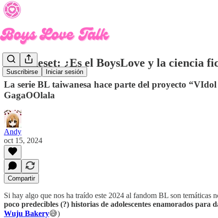
Anti-Reset: ¿Es el BoysLove y la ciencia 
Suscribirse
Iniciar sesión
La serie BL taiwanesa hace parte del proyecto “VI
GagaOOlala
Andy
oct 15, 2024
Compartir
Si hay algo que nos ha traído este 2024 al fandom BL son temáticas 
poco predecibles (?) historias de adolescentes enamorados para da
Wuju Bakery
😅)