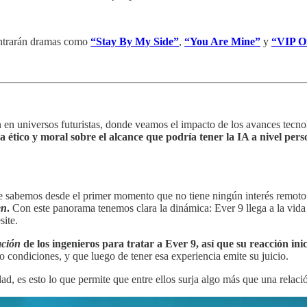
ntrarán dramas como
“Stay By My Side”
,
“You Are Mine”
y
“VIP O
n universos futuristas, donde veamos el impacto de los avances tecnoló
 ético y moral sobre el alcance que podría tener la IA a nivel pers
que sabemos desde el primer momento que no tiene ningún interés remoto
en
.
Con este panorama tenemos clara la dinámica: Ever 9 llega a la vida 
site.
ación
de los ingenieros para tratar a Ever 9, así que su reacción ini
o condiciones, y que luego de tener esa experiencia emite su juicio.
, es esto lo que permite que entre ellos surja algo más que una relaci