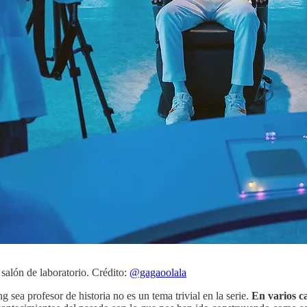
 salón de laboratorio. Crédito:
@gagaoolala
 sea profesor de historia no es un tema trivial en la serie.
En varios ca