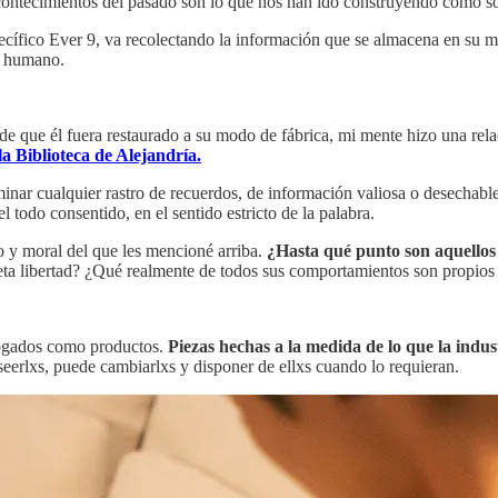
ontecimientos del pasado son lo que nos han ido construyendo como soci
ecífico Ever 9, va recolectando la información que se almacena en su me
o humano.
 de que él fuera restaurado a su modo de fábrica, mi mente hizo una re
la Biblioteca de Alejandría.
r cualquier rastro de recuerdos, de información valiosa o desechable, 
l todo consentido, en el sentido estricto de la palabra.
o y moral del que les mencioné arriba.
¿Hasta qué punto son aquello
eta libertad? ¿Qué realmente de todos sus comportamientos son propios 
logados como productos.
Piezas hechas a la medida de lo que la indus
erlxs, puede cambiarlxs y disponer de ellxs cuando lo requieran.