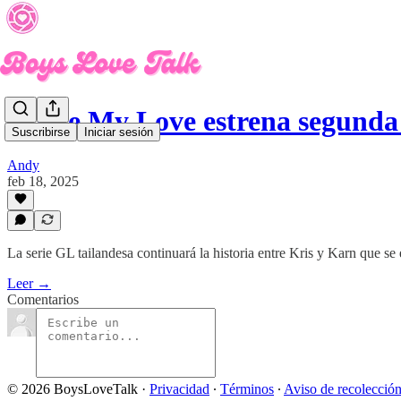
Apple My Love estrena segund
Suscribirse
Iniciar sesión
Andy
feb 18, 2025
La serie GL tailandesa continuará la historia entre Kris y Karn que 
Leer →
Comentarios
© 2026 BoysLoveTalk
·
Privacidad
∙
Términos
∙
Aviso de recolecció