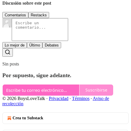
Discusión sobre este post
Comentarios
Restacks
Lo mejor de
Último
Debates
Sin posts
Por supuesto, sigue adelante.
Suscribirse
© 2026 BoysLoveTalk
·
Privacidad
∙
Términos
∙
Aviso de
recolección
Crea tu Substack