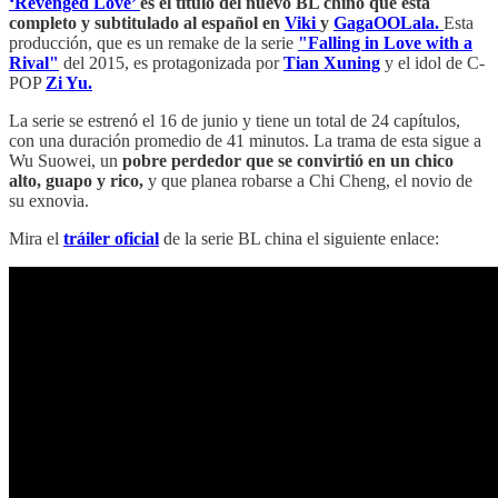
‘Revenged Love’
es el título del nuevo BL chino que está
completo y subtitulado al español en
Viki
y
GagaOOLala.
Esta
producción, que es un remake de la serie
"Falling in Love with a
Rival"
del 2015, es protagonizada por
Tian Xuning
y el idol de C-
POP
Zi Yu.
La serie se estrenó el 16 de junio y tiene un total de 24 capítulos,
con una duración promedio de 41 minutos. La trama de esta sigue a
Wu Suowei, un
pobre perdedor que se convirtió en un chico
alto, guapo y rico,
y que
planea robarse a Chi Cheng, el novio de
su exnovia.
Mira el
tráiler oficial
de la serie BL china el siguiente enlace: